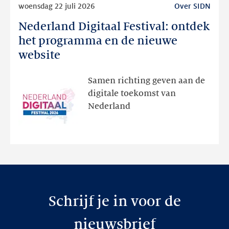
woensdag 22 juli 2026
Over SIDN
meer
Nederland Digitaal Festival: ontdek
Nederland
Digitaal
het programma en de nieuwe
Festival:
website
ontdek
het
Samen richting geven aan de
programma
digitale toekomst van
en
Nederland
de
nieuwe
website
Schrijf je in voor de
nieuwsbrief