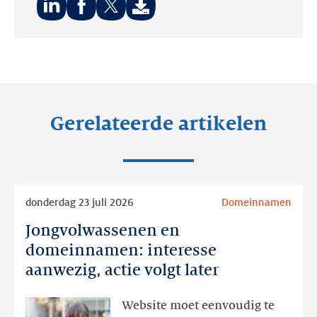
Deel
Deel
Deel
op:
op:
op:
LinkedIn
Facebook
Twitter
Gerelateerde artikelen
Lees
donderdag 23 juli 2026
Domeinnamen
meer
Jongvolwassenen en
Jongvolwassenen
en
domeinnamen: interesse
domeinnamen:
aanwezig, actie volgt later
interesse
aanwezig,
Website moet eenvoudig te