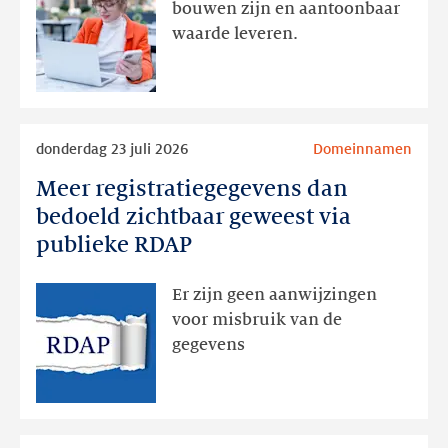
actie
bouwen zijn en aantoonbaar
volgt
waarde leveren.
later
Lees
donderdag 23 juli 2026
Domeinnamen
meer
Meer registratiegegevens dan
Meer
registratiegegevens
bedoeld zichtbaar geweest via
dan
publieke RDAP
bedoeld
zichtbaar
Er zijn geen aanwijzingen
geweest
voor misbruik van de
via
gegevens
publieke
RDAP
Lees