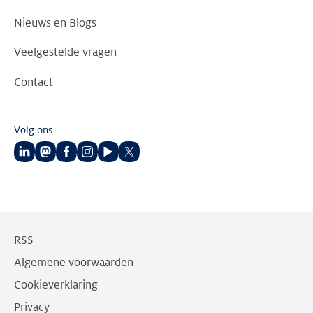
Nieuws en Blogs
Veelgestelde vragen
Contact
Volg ons
Volg
Volg
Volg
Volg
Volg
Volg
ons
ons
ons
ons
ons
ons
op
op
op
op
op
op
LinkedIn
Mastodon
Facebook
Instagram
Youtube
Twitter
RSS
Algemene voorwaarden
Cookieverklaring
Privacy