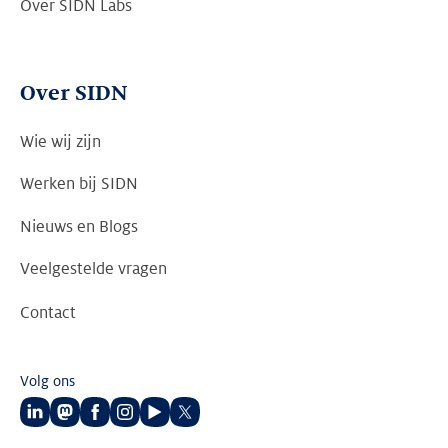
Over SIDN Labs
Over SIDN
Wie wij zijn
Werken bij SIDN
Nieuws en Blogs
Veelgestelde vragen
Contact
Volg ons
Volg
Volg
Volg
Volg
Volg
Volg