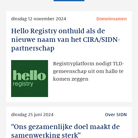
Lees
dinsdag 12 november 2024
Domeinnamen
meer
Hello Registry onthuld als de
Hello
Registry
nieuwe naam van het CIRA/SIDN-
onthuld
partnerschap
als
de
Registryplatform nodigt TLD-
nieuwe
gemeenschap uit om hallo te
naam
komen zeggen
van
het
CIRA/SIDN-
partnerschap
Lees
dinsdag 25 juni 2024
Over SIDN
meer
“Ons gezamenlijke doel maakt de
“Ons
gezamenlijke
samenwerking sterk”