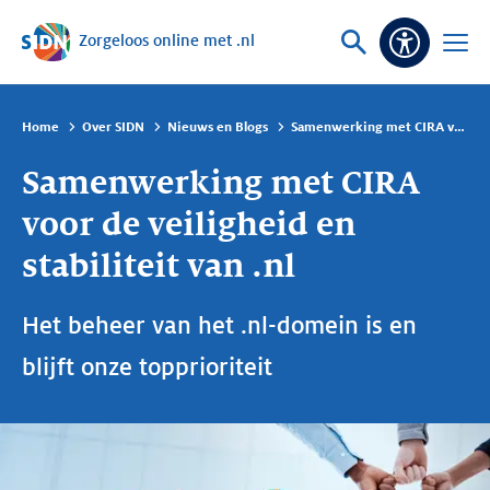
Zorgeloos online met .nl
Sla navigatie over
Vraag
Open
Toeganke
of
menu
zoek
Home
Over SIDN
Nieuws en Blogs
Samenwerking met CIRA voor de veiligheid en stabiliteit van .nl
Samenwerking met CIRA
voor de veiligheid en
stabiliteit van .nl
Het beheer van het .nl-domein is en
blijft onze topprioriteit