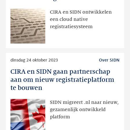
doel
maakt
CIRA en SIDN ontwikkelen
de
een cloud native
samenwerking
registratiesysteem
sterk”
Lees
dinsdag 24 oktober 2023
Over SIDN
meer
CIRA en SIDN gaan partnerschap
CIRA
en
aan om nieuw registratieplatform
SIDN
te bouwen
gaan
partnerschap
SIDN migreert .nl naar nieuw,
aan
gezamenlijk ontwikkeld
om
platform
nieuw
registratieplatform