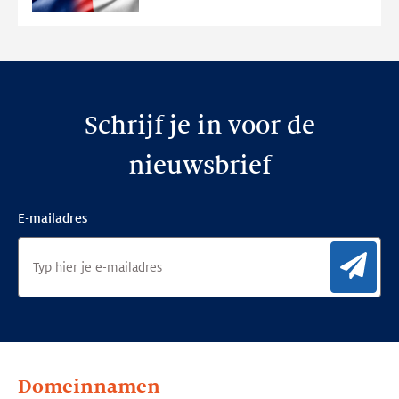
te
bouwen
Schrijf je in voor de
nieuwsbrief
E-mailadres
Aan
Domeinnamen