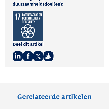
duurzaamheidsdoel(en):
Lees
hier
meer
over
de
Deel dit artikel
Duurzame
Ontwikkelingsdoelstellingen.
Deel
Deel
Deel
op:
op:
op:
LinkedIn
Facebook
Twitter
Gerelateerde artikelen