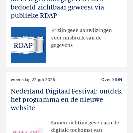
registratiegegevens
bedoeld zichtbaar geweest via
dan
publieke RDAP
bedoeld
zichtbaar
Er zijn geen aanwijzingen
geweest
voor misbruik van de
via
gegevens
publieke
RDAP
Lees
woensdag 22 juli 2026
Over SIDN
meer
Nederland Digitaal Festival: ontdek
Nederland
Digitaal
het programma en de nieuwe
Festival:
website
ontdek
het
Samen richting geven aan de
programma
digitale toekomst van