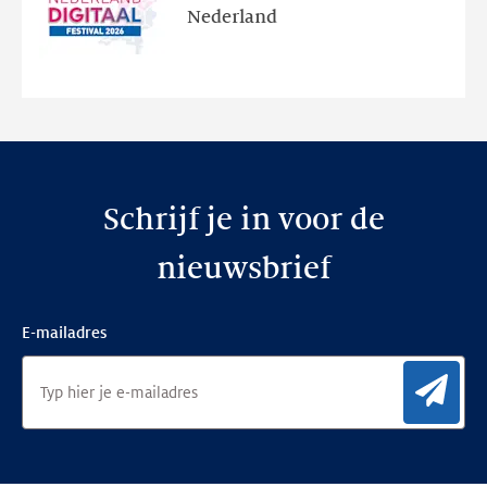
en
Nederland
de
nieuwe
website
Schrijf je in voor de
nieuwsbrief
E-mailadres
Aan