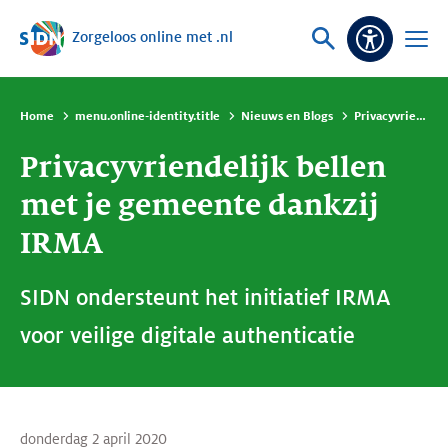
Zorgeloos online met .nl
Sla navigatie over
Vraag
Open
Toeganke
of
menu
zoek
Home
menu.online-identity.title
Nieuws en Blogs
Privacyvriendelijk bellen met je gemeente dankzij IRMA
Privacyvriendelijk bellen
met je gemeente dankzij
IRMA
SIDN ondersteunt het initiatief IRMA
voor veilige digitale authenticatie
donderdag 2 april 2020