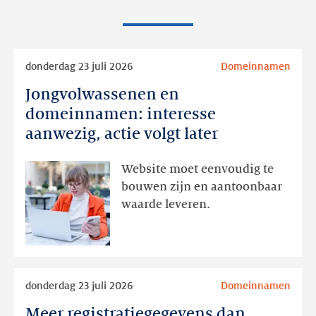
Lees
donderdag 23 juli 2026
Domeinnamen
meer
Jongvolwassenen en
Jongvolwassenen
en
domeinnamen: interesse
domeinnamen:
aanwezig, actie volgt later
interesse
aanwezig,
Website moet eenvoudig te
actie
bouwen zijn en aantoonbaar
volgt
waarde leveren.
later
Lees
donderdag 23 juli 2026
Domeinnamen
meer
Meer registratiegegevens dan
Meer