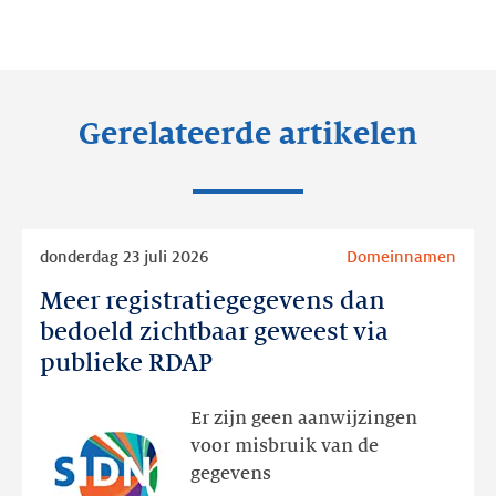
op:
op:
op:
LinkedIn
Facebook
Twitter
Gerelateerde artikelen
Lees
donderdag 23 juli 2026
Domeinnamen
meer
Meer registratiegegevens dan
Meer
registratiegegevens
bedoeld zichtbaar geweest via
dan
publieke RDAP
bedoeld
zichtbaar
Er zijn geen aanwijzingen
geweest
voor misbruik van de
via
gegevens
publieke