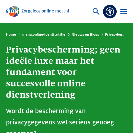
Zorgeloos online met .nl
Sla navigatie over
Vraag
Open
Toeganke
of
menu
zoek
Home
menu.online-identity.title
Nieuws en Blogs
Privacybescherming; geen ideële luxe maar het fundament voor succesvolle online dienstverlening
Privacybescherming; geen
ideële luxe maar het
fundament voor
succesvolle online
dienstverlening
Wordt de bescherming van
privacygegevens wel serieus genoeg