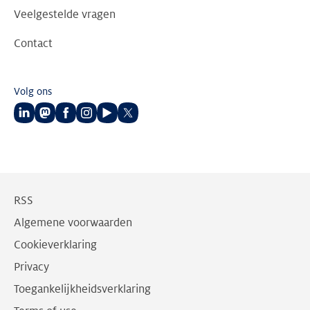
Veelgestelde vragen
Contact
Volg ons
Volg
Volg
Volg
Volg
Volg
Volg
ons
ons
ons
ons
ons
ons
op
op
op
op
op
op
LinkedIn
Mastodon
Facebook
Instagram
Youtube
Twitter
RSS
Algemene voorwaarden
Cookieverklaring
Privacy
Toegankelijkheidsverklaring