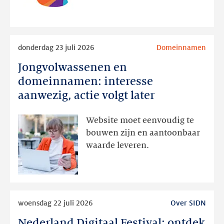
RDAP
Lees
donderdag 23 juli 2026
Domeinnamen
meer
Jongvolwassenen en
Jongvolwassenen
en
domeinnamen: interesse
domeinnamen:
aanwezig, actie volgt later
interesse
aanwezig,
Website moet eenvoudig te
actie
bouwen zijn en aantoonbaar
volgt
waarde leveren.
later
Lees
woensdag 22 juli 2026
Over SIDN
meer
Nederland Digitaal Festival: ontdek
Nederland