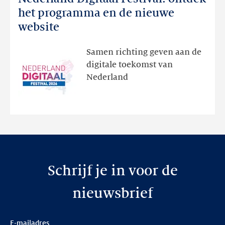
Digitaal
het programma en de nieuwe
Festival:
website
ontdek
het
Samen richting geven aan de
programma
digitale toekomst van
en
Nederland
de
nieuwe
website
Schrijf je in voor de
nieuwsbrief
E-mailadres