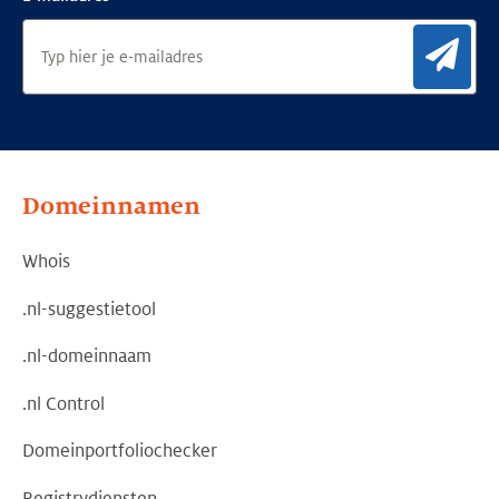
Aan
Domeinnamen
Whois
.nl-suggestietool
.nl-domeinnaam
.nl Control
Domeinportfoliochecker