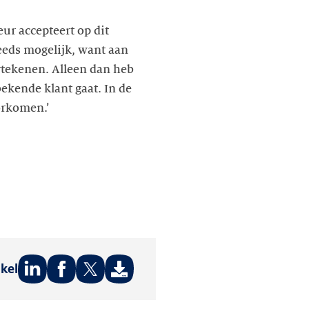
ur accepteert op dit
eeds mogelijk, want aan
dertekenen. Alleen dan heb
bekende klant gaat. In de
orkomen.’
ikel
Deel
Deel
Deel