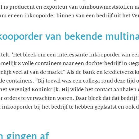
ijf is producent en exporteur van tuinbouwmeststoffen n
m er een inkooporder binnen van een bedrijf uit het Ve
nkooporder van bekende multina
rtelt: ‘Het bleek om een interessante inkooporder van 
melijk 8 volle containers naar een dochterbedrijf in Oeg
delijk veel af van de markt.” Als de bank en kredietverze
e containers. “Bij toeval was een collega rond deze tijd 
het Verenigd Koninkrijk. Hij wilde het contact aanhalen o
orders te verwachten waren. Daar bleek dat dat bedrijf 
n inkooporder bij het bedrijf te hebben geplaatst en ook 
n gingen af