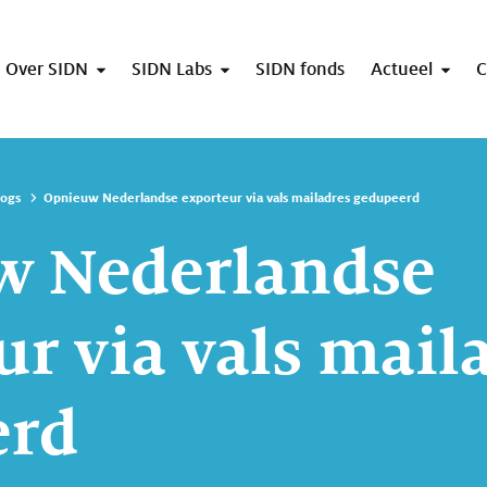
Over SIDN
SIDN Labs
SIDN fonds
Actueel
C
logs
Opnieuw Nederlandse exporteur via vals mailadres gedupeerd
w Nederlandse
ur via vals mail
erd