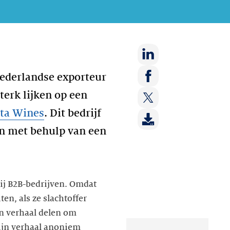
Deel
Nederlandse exporteur
op:
Deel
terk lijken op een
LinkedIn
op:
lta Wines
. Dit bedrijf
Deel
Facebook
op:
en met behulp van een
Twitter
bij B2B-bedrijven. Omdat
en, als ze slachtoffer
un verhaal delen om
zijn verhaal anoniem