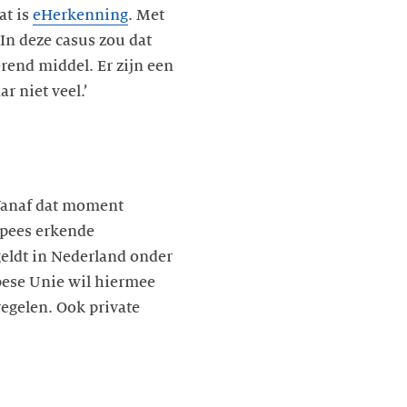
at is
eHerkenning
. Met
In deze casus zou dat
rend middel. Er zijn een
r niet veel.’
 Vanaf dat moment
opees erkende
geldt in Nederland onder
pese Unie wil hiermee
regelen. Ook private