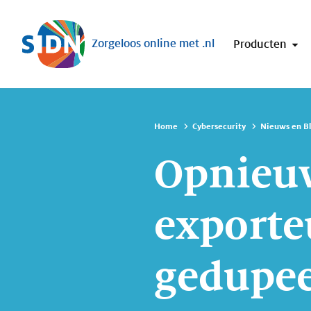
Sla navigatie over
Zorgeloos online met .nl
Producten
Home
Cybersecurity
Nieuws en B
Opnieu
exporte
gedupe