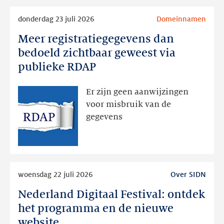
Lees
donderdag 23 juli 2026
Domeinnamen
meer
Meer registratiegegevens dan
Meer
registratiegegevens
bedoeld zichtbaar geweest via
dan
publieke RDAP
bedoeld
zichtbaar
Er zijn geen aanwijzingen
geweest
voor misbruik van de
via
gegevens
publieke
RDAP
Lees
woensdag 22 juli 2026
Over SIDN
meer
Nederland Digitaal Festival: ontdek
Nederland
Digitaal
het programma en de nieuwe
Festival:
website