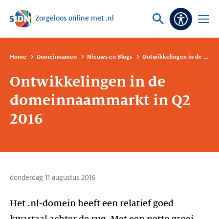
Zorgeloos online met .nl
Sla navigatie over
Vraag
Open
Toeganke
of
menu
zoek
Home
Domeinnamen
Nieuws en Blogs
Ontwikkelingen in de domeinnaammarkt in Q2 2016
Ontwikkelingen in de
domeinnaammarkt in Q2
2016
donderdag 11 augustus 2016
Het .nl-domein heeft een relatief goed