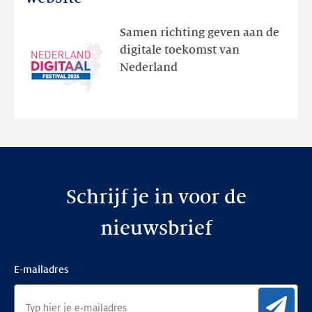
ontdek
het
Samen richting geven aan de
programma
digitale toekomst van
en
Nederland
de
nieuwe
website
Schrijf je in voor de
nieuwsbrief
E-mailadres
Aan