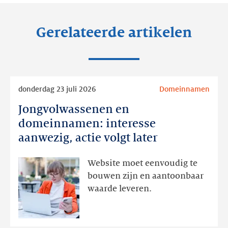
Gerelateerde artikelen
Lees
donderdag 23 juli 2026
Domeinnamen
meer
Jongvolwassenen en
Jongvolwassenen
en
domeinnamen: interesse
domeinnamen:
aanwezig, actie volgt later
interesse
aanwezig,
Website moet eenvoudig te
actie
bouwen zijn en aantoonbaar
volgt
waarde leveren.
later