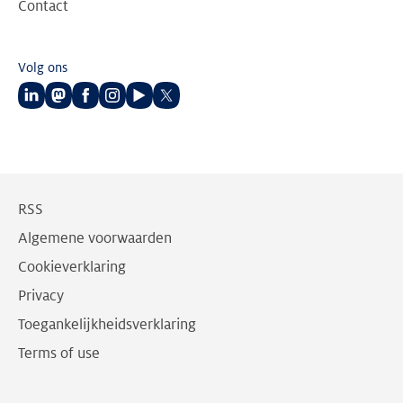
Contact
Volg ons
Volg
Volg
Volg
Volg
Volg
Volg
ons
ons
ons
ons
ons
ons
op
op
op
op
op
op
LinkedIn
Mastodon
Facebook
Instagram
Youtube
Twitter
RSS
Algemene voorwaarden
Cookieverklaring
Privacy
Toegankelijkheidsverklaring
Terms of use