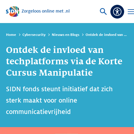
Zorgeloos online met .nl
Sla navigatie over
Vraag
Op
Toegan
of
me
zoek
Home
Cybersecurity
Nieuws en Blogs
Ontdek de invloed van techplatforms via de Korte Cursus Manipulatie
Ontdek de invloed van
techplatforms via de Korte
Cursus Manipulatie
SIDN fonds steunt initiatief dat zich
sterk maakt voor online
communicatievrijheid