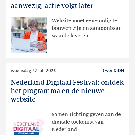
domeinnamen:
aanwezig, actie volgt later
interesse
aanwezig,
Website moet eenvoudig te
actie
bouwen zijn en aantoonbaar
volgt
waarde leveren.
later
Lees
woensdag 22 juli 2026
Over SIDN
meer
Nederland Digitaal Festival: ontdek
Nederland
Digitaal
het programma en de nieuwe
Festival:
website
ontdek
het
Samen richting geven aan de
programma
digitale toekomst van
en
Nederland
de