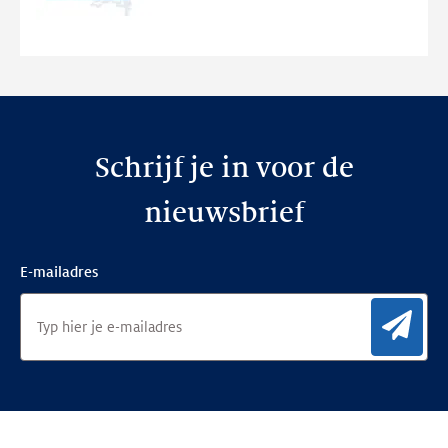
nieuwe
website
Schrijf je in voor de
nieuwsbrief
E-mailadres
Aan