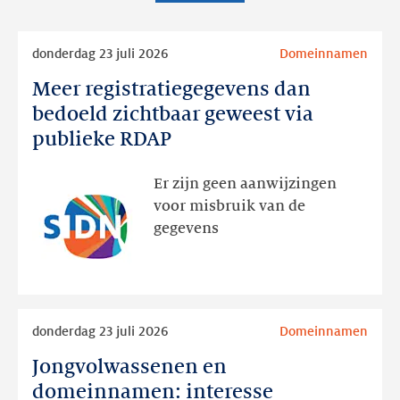
Lees
donderdag 23 juli 2026
Domeinnamen
meer
Meer registratiegegevens dan
Meer
registratiegegevens
bedoeld zichtbaar geweest via
dan
publieke RDAP
bedoeld
zichtbaar
Er zijn geen aanwijzingen
geweest
voor misbruik van de
via
gegevens
publieke
RDAP
Lees
donderdag 23 juli 2026
Domeinnamen
meer
Jongvolwassenen en
Jongvolwassenen
en
domeinnamen: interesse