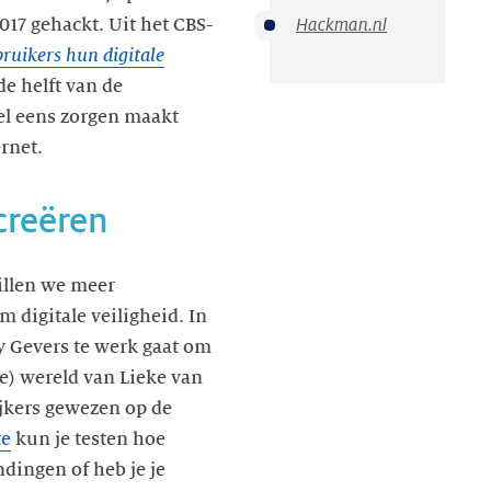
Hackman.nl
017 gehackt. Uit het CBS-
ruikers hun digitale
de helft van de
el eens zorgen maakt
ernet.
creëren
llen we meer
digitale veiligheid. In
ey Gevers te werk gaat om
e) wereld van Lieke van
jkers gewezen op de
te
kun je testen hoe
ndingen of heb je je