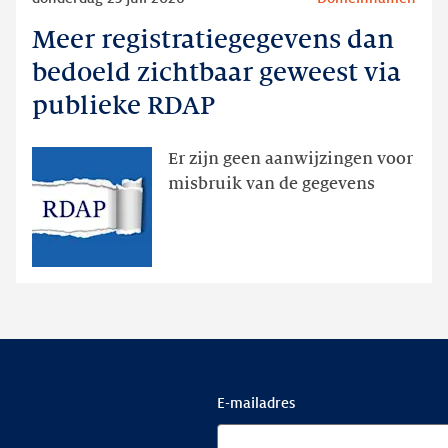
meer
Meer registratiegegevens dan
Meer
registratiegegevens
bedoeld zichtbaar geweest via
dan
publieke RDAP
bedoeld
zichtbaar
Er zijn geen aanwijzingen voor
geweest
misbruik van de gegevens
via
publieke
RDAP
E-mailadres