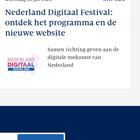
meer
Nederland Digitaal Festival:
Nederland
Digitaal
ontdek het programma en de
Festival:
nieuwe website
ontdek
het
Samen richting geven aan de
programma
digitale toekomst van
en
Nederland
de
nieuwe
website