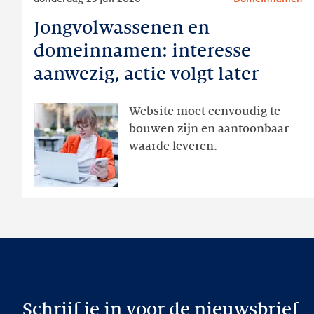
meer
Jongvolwassenen en
Jongvolwassenen
en
domeinnamen: interesse
domeinnamen:
aanwezig, actie volgt later
interesse
aanwezig,
Website moet eenvoudig te
actie
bouwen zijn en aantoonbaar
volgt
waarde leveren.
later
Schrijf je in voor de nieuwsbrief