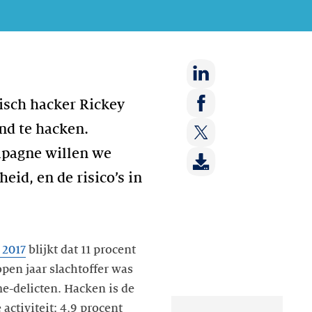
Deel
hisch hacker Rickey
op:
Deel
nd te hacken.
LinkedIn
op:
ampagne willen we
Deel
Facebook
op:
id, en de risico’s in
Twitter
 2017
blijkt dat 11 procent
pen jaar slachtoffer was
e-delicten. Hacken is de
ctiviteit: 4,9 procent