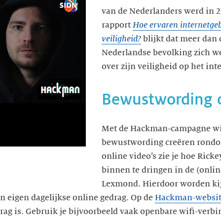
van de Nederlanders werd in 2
rapport
Hoe ervaren internetgeb
veiligheid?
blijkt dat meer dan 
Nederlandse bevolking zich w
over zijn veiligheid op het int
Bewustwording 
Met de Hackman-campagne wi
bewustwording creëren rondom 
online video’s zie je hoe Rick
binnen te dringen in de (onlin
Lexmond. Hierdoor worden ki
un eigen dagelijkse online gedrag. Op de
Hackman-websi
drag is. Gebruik je bijvoorbeeld vaak openbare wifi-verbi