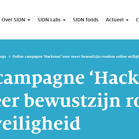
Over SIDN
SIDN Labs
SIDN fonds
Actueel
C
logs
Online campagne ‘Hackman’ voor meer bewustzijn rondom online veilig
 campagne ‘Hac
er bewustzijn 
veiligheid