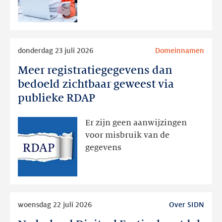
later
Lees
donderdag 23 juli 2026
Domeinnamen
meer
Meer registratiegegevens dan
Meer
registratiegegevens
bedoeld zichtbaar geweest via
dan
publieke RDAP
bedoeld
zichtbaar
Er zijn geen aanwijzingen
geweest
voor misbruik van de
via
gegevens
publieke
RDAP
Lees
woensdag 22 juli 2026
Over SIDN
meer