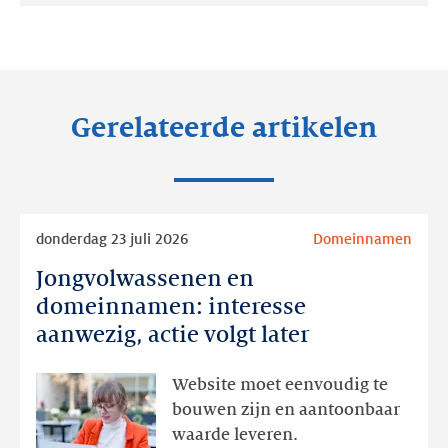
op:
op:
op:
LinkedIn
Facebook
Twitter
Gerelateerde artikelen
Lees
donderdag 23 juli 2026
Domeinnamen
meer
Jongvolwassenen en
Jongvolwassenen
en
domeinnamen: interesse
domeinnamen:
aanwezig, actie volgt later
interesse
aanwezig,
Website moet eenvoudig te
actie
bouwen zijn en aantoonbaar
volgt
waarde leveren.