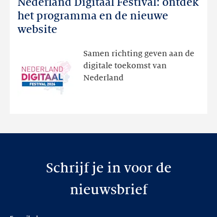
Nederland Digitaal Festival: ontdek
Nederland
Digitaal
het programma en de nieuwe
Festival:
website
ontdek
het
Samen richting geven aan de
programma
digitale toekomst van
en
Nederland
de
nieuwe
website
Schrijf je in voor de
nieuwsbrief