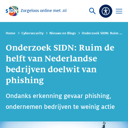
Zorgeloos online met .nl
Sla navigatie over
Vraag
Open
Toeganke
of
menu
zoek
Home
Cybersecurity
Nieuws en Blogs
Onderzoek SIDN: Ruim de helft van Nederlandse bedrijven doelwit van phishing
Onderzoek SIDN: Ruim de
helft van Nederlandse
bedrijven doelwit van
phishing
Ondanks erkenning gevaar phishing,
ondernemen bedrijven te weinig actie