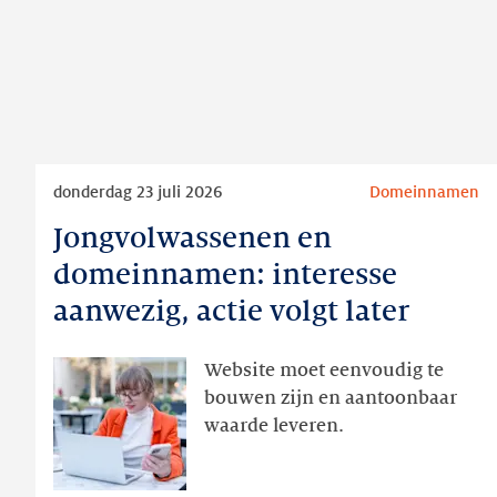
Lees
donderdag 23 juli 2026
Domeinnamen
meer
Jongvolwassenen en
Jongvolwassenen
en
domeinnamen: interesse
domeinnamen:
aanwezig, actie volgt later
interesse
aanwezig,
Website moet eenvoudig te
actie
bouwen zijn en aantoonbaar
volgt
waarde leveren.
later