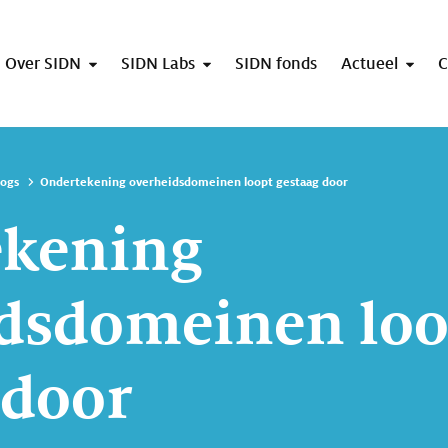
Over SIDN
SIDN Labs
SIDN fonds
Actueel
C
logs
Ondertekening overheidsdomeinen loopt gestaag door
ekening
dsdomeinen loo
 door