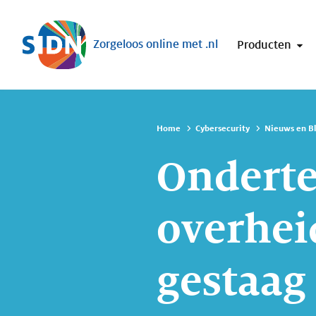
Sla navigatie over
Zorgeloos online met .nl
Producten
Home
Cybersecurity
Nieuws en B
Ondert
overhei
gestaag