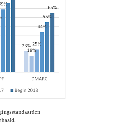
ligingsstandaarden
ehaald.