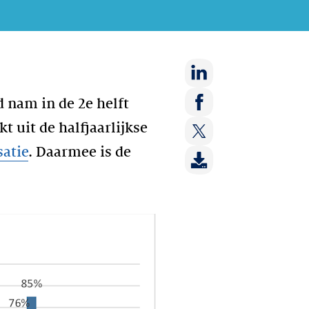
Deel
nam in de 2e helft
op:
Deel
kt uit de halfjaarlijkse
LinkedIn
op:
atie
. Daarmee is de
Deel
Facebook
op:
Twitter