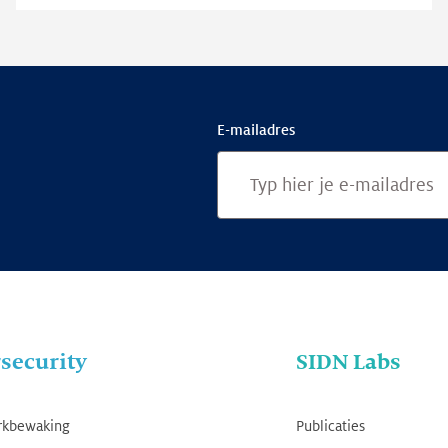
E-mailadres
security
SIDN Labs
rkbewaking
Publicaties