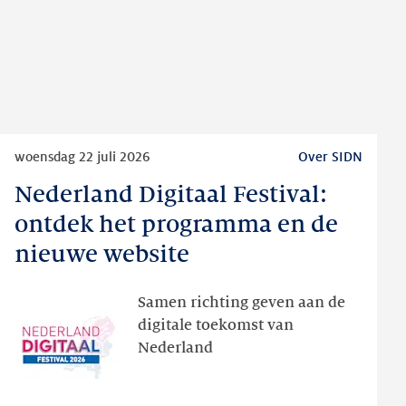
Lees
woensdag 22 juli 2026
Over SIDN
meer
Nederland Digitaal Festival:
Nederland
Digitaal
ontdek het programma en de
Festival:
nieuwe website
ontdek
het
Samen richting geven aan de
programma
digitale toekomst van
en
Nederland
de
nieuwe
website