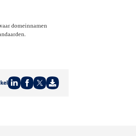
 waar domeinnamen
tandaarden.
ikel
Deel
Deel
Deel
op:
op:
op:
LinkedIn
Facebook
Twitter