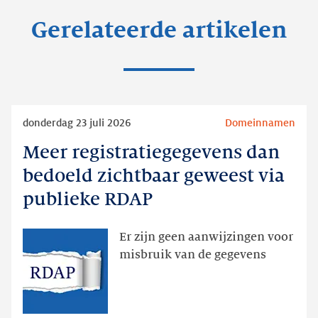
Gerelateerde artikelen
Lees
donderdag 23 juli 2026
Domeinnamen
meer
Meer registratiegegevens dan
Meer
registratiegegevens
bedoeld zichtbaar geweest via
dan
publieke RDAP
bedoeld
zichtbaar
Er zijn geen aanwijzingen voor
geweest
misbruik van de gegevens
via
publieke
RDAP