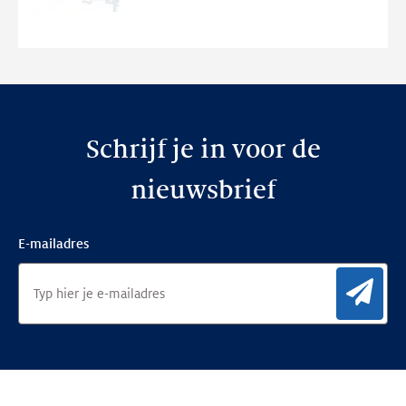
nieuwe
website
Schrijf je in voor de
nieuwsbrief
E-mailadres
Aan