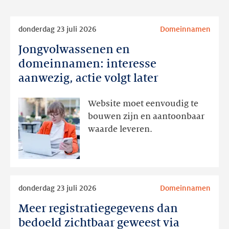
Lees
donderdag 23 juli 2026
Domeinnamen
meer
Jongvolwassenen en
Jongvolwassenen
en
domeinnamen: interesse
domeinnamen:
aanwezig, actie volgt later
interesse
aanwezig,
Website moet eenvoudig te
actie
bouwen zijn en aantoonbaar
volgt
waarde leveren.
later
Lees
donderdag 23 juli 2026
Domeinnamen
meer
Meer registratiegegevens dan
Meer
registratiegegevens
bedoeld zichtbaar geweest via