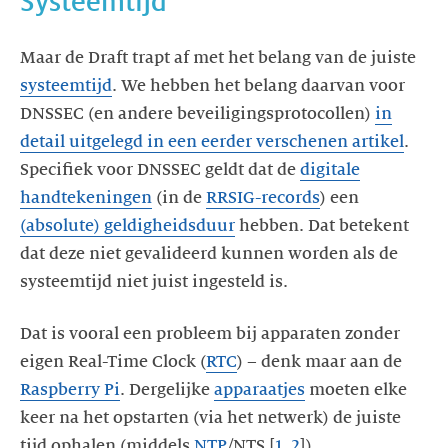
Systeemtijd
Maar de Draft trapt af met het belang van de juiste
systeemtijd
. We hebben het belang daarvan voor
DNSSEC (en andere beveiligingsprotocollen)
in
detail uitgelegd in een eerder verschenen artikel
.
Specifiek voor DNSSEC geldt dat de
digitale
handtekeningen
(in de
RRSIG-records
) een
(absolute) geldigheidsduur
hebben. Dat betekent
dat deze niet gevalideerd kunnen worden als de
systeemtijd niet juist ingesteld is.
Dat is vooral een probleem bij apparaten zonder
eigen Real-Time Clock (
RTC
) – denk maar aan de
Raspberry Pi
. Dergelijke
apparaatjes
moeten elke
keer na het opstarten (via het netwerk) de juiste
tijd ophalen (middels
NTP
/NTS [
1
,
2
]).