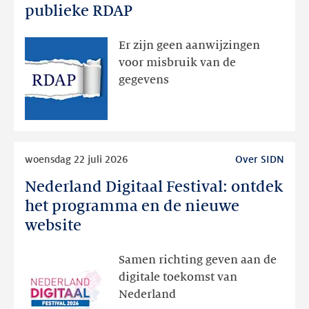
dan
publieke RDAP
bedoeld
zichtbaar
Er zijn geen aanwijzingen
geweest
voor misbruik van de
via
gegevens
publieke
RDAP
Lees
woensdag 22 juli 2026
Over SIDN
meer
Nederland Digitaal Festival: ontdek
Nederland
Digitaal
het programma en de nieuwe
Festival:
website
ontdek
het
Samen richting geven aan de
programma
digitale toekomst van
en
Nederland
de