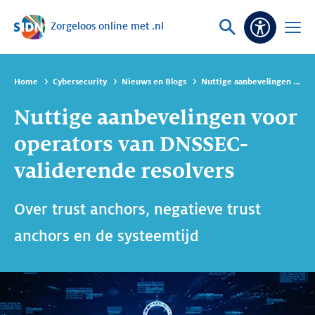
Zorgeloos online met .nl
Sla navigatie over
Vraag
Open
Toeganke
of
menu
zoek
Home
Cybersecurity
Nieuws en Blogs
Nuttige aanbevelingen voor operators van DNSSEC-validerende resolvers
Nuttige aanbevelingen voor
operators van DNSSEC-
validerende resolvers
Over trust anchors, negatieve trust
anchors en de systeemtijd