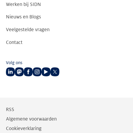
Werken bij SIDN
Nieuws en Blogs
Veelgestelde vragen
Contact
Volg ons
Volg
Volg
Volg
Volg
Volg
Volg
ons
ons
ons
ons
ons
ons
op
op
op
op
op
op
LinkedIn
Mastodon
Facebook
Instagram
Youtube
Twitter
RSS
Algemene voorwaarden
Cookieverklaring