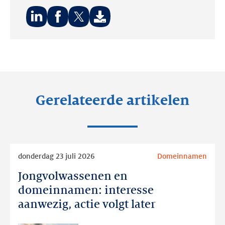
Deel
Deel
Deel
op:
op:
op:
LinkedIn
Facebook
Twitter
Gerelateerde artikelen
Lees
donderdag 23 juli 2026
Domeinnamen
meer
Jongvolwassenen en
Jongvolwassenen
en
domeinnamen: interesse
domeinnamen:
aanwezig, actie volgt later
interesse