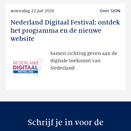
Lees
woensdag 22 juli 2026
Over SIDN
meer
Nederland Digitaal Festival: ontdek
Nederland
Digitaal
het programma en de nieuwe
Festival:
website
ontdek
het
Samen richting geven aan de
programma
digitale toekomst van
en
Nederland
de
nieuwe
website
Schrijf je in voor de