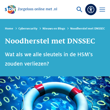
Zorgeloos online met .nl
Sla navigatie over
Vraag
Open
Toeganke
of
menu
zoek
Home
Cybersecurity
Nieuws en Blogs
Noodherstel met DNSSEC
Noodherstel met DNSSEC
Wat als we alle sleutels in de HSM's
zouden verliezen?