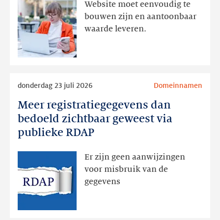
aanwezig,
Website moet eenvoudig te
actie
bouwen zijn en aantoonbaar
volgt
waarde leveren.
later
Lees
donderdag 23 juli 2026
Domeinnamen
meer
Meer registratiegegevens dan
Meer
registratiegegevens
bedoeld zichtbaar geweest via
dan
publieke RDAP
bedoeld
zichtbaar
Er zijn geen aanwijzingen
geweest
voor misbruik van de
via
gegevens
publieke
RDAP