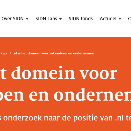
Over SIDN
SIDN Labs
SIDN fonds
Actueel
C
logs
.nl is hét domein voor zakendoen en ondernemen
hét domein voor
oen en ondern
 onderzoek naar de positie van .nl t