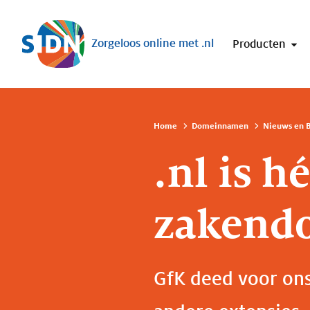
Sla navigatie over
Zorgeloos online met .nl
Producten
Home
Domeinnamen
Nieuws en B
.nl is 
zakend
GfK deed voor ons