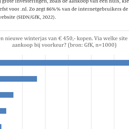
ij grote investeringen, zoals de aankoop van een huis, k
iefst voor .nl. Zo zegt 86%% van de internetgebruikers d
website (SIDN/GfK, 2022).