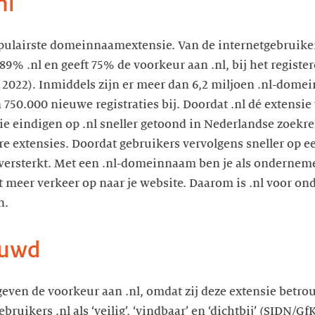
nl
opulairste domeinnaamextensie. Van de internetgebruiker
 .nl en geeft 75% de voorkeur aan .nl, bij het registe
022). Inmiddels zijn er meer dan 6,2 miljoen .nl-dome
 750.000 nieuwe registraties bij. Doordat .nl dé extensie
eindigen op .nl sneller getoond in Nederlandse zoekre
extensies. Doordat gebruikers vervolgens sneller op 
t versterkt. Met een .nl-domeinnaam ben je als ondernem
rt meer verkeer op naar je website. Daarom is .nl voor 
n.
ouwd
geven de voorkeur aan .nl, omdat zij deze extensie betr
ruikers .nl als ‘veilig’, ‘vindbaar’ en ‘dichtbij’ (SIDN/GfK