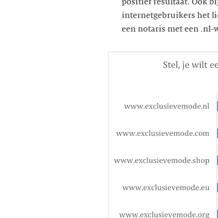
positief resultaat. Ook b
internetgebruikers het l
een notaris met een .nl-