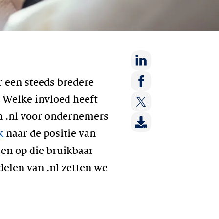
Deel
r een steeds bredere
op:
Deel
 Welke invloed heeft
LinkedIn
op:
n .nl voor ondernemers
Deel
Facebook
op:
k
naar de positie van
Twitter
ten op die bruikbaar
delen van .nl zetten we