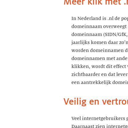
Meer klik met .
In Nederland is .nl de p
domeinnaam overweegt 89%
domeinnaam (SIDN/GfK, 2
jaarlijks komen daar zo’n
worden domeinnamen die 
domeinnamen met andere 
klikken, wordt dit effec
zichtbaarder en dat leve
een aantrekkelijk domei
Veilig en vertr
Veel internetgebruikers 
Daarnaast zien internetgeb