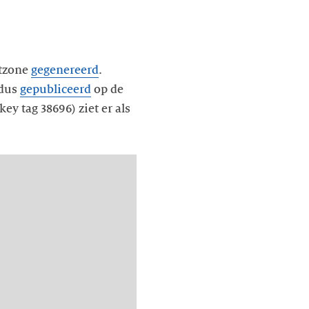
otzone
gegenereerd
.
 dus
gepubliceerd
op de
ey tag 38696) ziet er als