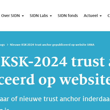
Over SIDN
SIDN Labs
SIDN fonds
Actueel
C
logs
Nieuwe KSK-2024 trust anchor gepubliceerd op website IANA
KSK-2024 trust
ceerd op websit
jaar of nieuwe trust anchor inderda