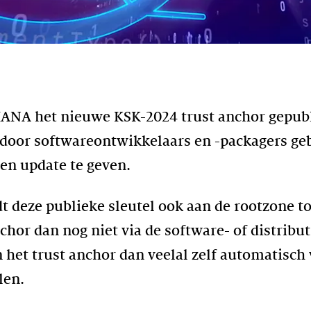
ANA het nieuwe KSK-2024 trust anchor gepubli
l door softwareontwikkelaars en -packagers g
een update te geven.
dt deze publieke sleutel ook aan de rootzone 
chor dan nog niet via de software- of distrib
het trust anchor dan veelal zelf automatisch v
len.