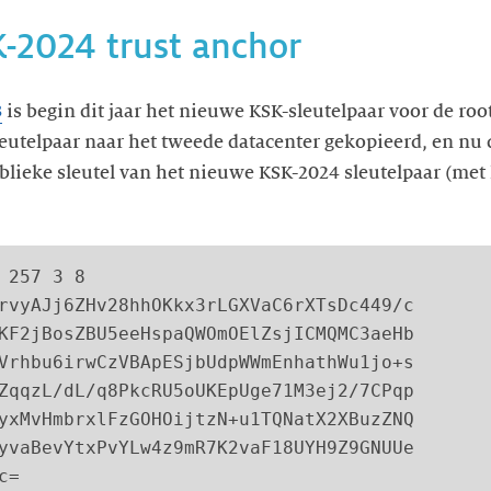
-2024 trust anchor
3
is begin dit jaar het nieuwe KSK-sleutelpaar voor de ro
leutelpaar naar het tweede datacenter gekopieerd, en nu
blieke sleutel van het nieuwe KSK-2024 sleutelpaar (met k
 257 3 8

rvyAJj6ZHv28hhOKkx3rLGXVaC6rXTsDc449/c

KF2jBosZBU5eeHspaQWOmOElZsjICMQMC3aeHb

Vrhbu6irwCzVBApESjbUdpWWmEnhathWu1jo+s

ZqqzL/dL/q8PkcRU5oUKEpUge71M3ej2/7CPqp

yxMvHmbrxlFzGOHOijtzN+u1TQNatX2XBuzZNQ

yvaBevYtxPvYLw4z9mR7K2vaF18UYH9Z9GNUUe

c=