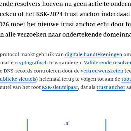
rende resolvers hoeven nu geen actie te onde
ecken of het KSK-2024 trust anchor inderdaa
2026 moet het nieuwe trust anchor echt door
en alle verzoeken naar ondertekende domeinn
sprotocol maakt gebruik van
digitale handtekeningen
om
rmatie
cryptografisch
te garanderen.
Validerende resolve
e DNS-records controleren door de
vertrouwensketen
(ee
ublieke sleutels
) helemaal terug te volgen tot aan de
root
leutel van het root
KSK-sleutelpaar
, dat als
trust anchor
aa