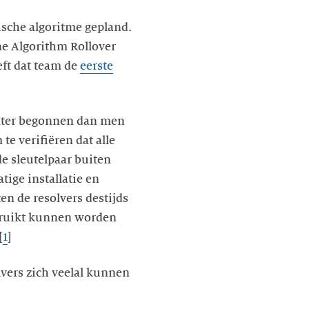
ische algoritme gepland.
one Algorithm Rollover
eft dat team de
eerste
 later begonnen dan men
te verifiëren dat alle
e sleutelpaar buiten
ige installatie en
en de resolvers destijds
bruikt kunnen worden
[
1
]
lvers zich veelal kunnen