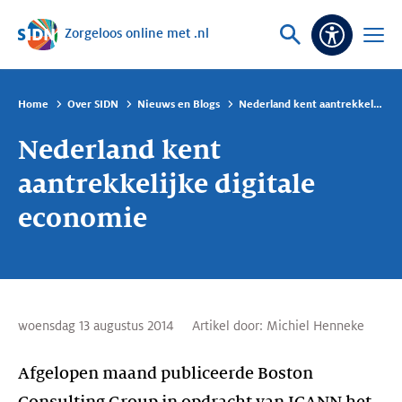
Zorgeloos online met .nl
Sla navigatie over
Vraag
Open
Toeganke
of
menu
zoek
Home
Over SIDN
Nieuws en Blogs
Nederland kent aantrekkelijke digitale economie
Nederland kent
aantrekkelijke digitale
economie
woensdag 13 augustus 2014
Artikel door:
Michiel Henneke
Afgelopen maand publiceerde Boston