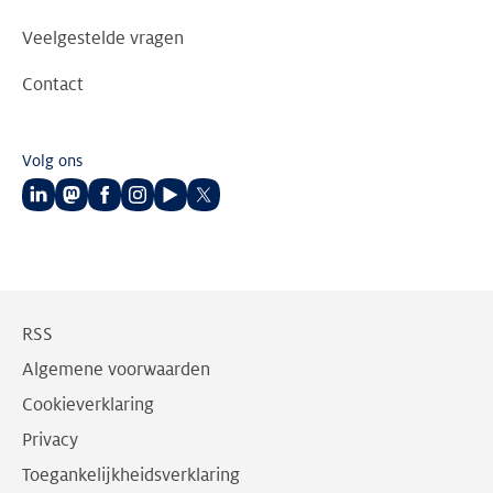
Veelgestelde vragen
Contact
Volg ons
Volg
Volg
Volg
Volg
Volg
Volg
ons
ons
ons
ons
ons
ons
op
op
op
op
op
op
LinkedIn
Mastodon
Facebook
Instagram
Youtube
Twitter
RSS
Algemene voorwaarden
Cookieverklaring
Privacy
Toegankelijkheidsverklaring