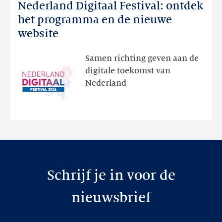
Nederland Digitaal Festival: ontdek
Nederland
Digitaal
het programma en de nieuwe
Festival:
website
ontdek
het
Samen richting geven aan de
programma
digitale toekomst van
en
Nederland
de
nieuwe
website
Schrijf je in voor de
nieuwsbrief