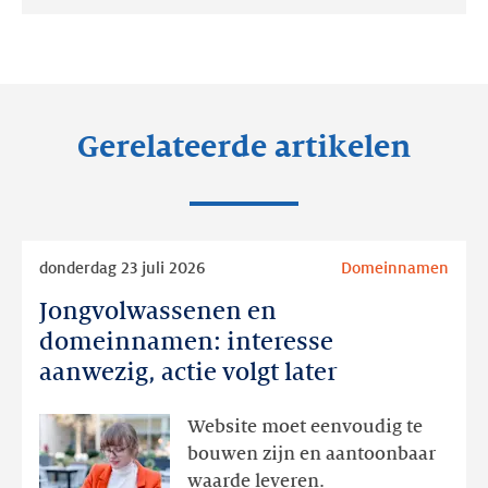
Deel
Deel
Deel
op:
op:
op:
LinkedIn
Facebook
Twitter
Gerelateerde artikelen
Lees
donderdag 23 juli 2026
Domeinnamen
meer
Jongvolwassenen en
Jongvolwassenen
en
domeinnamen: interesse
domeinnamen:
aanwezig, actie volgt later
interesse
aanwezig,
Website moet eenvoudig te
actie
bouwen zijn en aantoonbaar
volgt
waarde leveren.