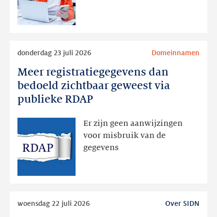
later
Lees
donderdag 23 juli 2026
Domeinnamen
meer
Meer registratiegegevens dan
Meer
registratiegegevens
bedoeld zichtbaar geweest via
dan
publieke RDAP
bedoeld
zichtbaar
Er zijn geen aanwijzingen
geweest
voor misbruik van de
via
gegevens
publieke
RDAP
Lees
woensdag 22 juli 2026
Over SIDN
meer