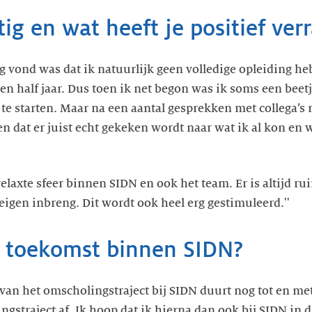
ig en wat heeft je positief verr
tig vond was dat ik natuurlijk geen volledige opleiding 
en half jaar. Dus toen ik net begon was ik soms een beet
e starten. Maar na een aantal gesprekken met collega’s me
n dat er juist echt gekeken wordt naar wat ik al kon en w
elaxte sfeer binnen SIDN en ook het team. Er is altijd ru
eigen inbreng. Dit wordt ook heel erg gestimuleerd.''
w toekomst binnen SIDN?
 van het omscholingstraject bij SIDN duurt nog tot en me
ngstraject af. Ik hoop dat ik hierna dan ook bij SIDN in d