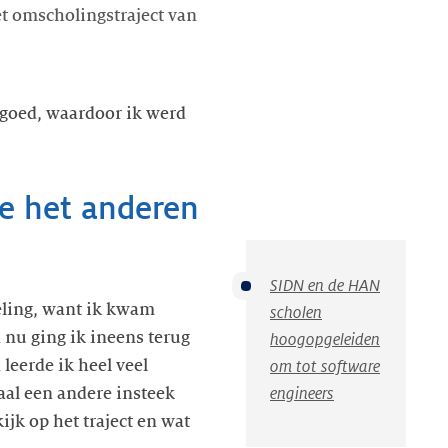
t omscholingstraject van
l goed, waardoor ik werd
je het anderen
SIDN en de HAN
eling, want ik kwam
scholen
 nu ging ik ineens terug
hoogopgeleiden
leerde ik heel veel
om tot software
engineers
aal een andere insteek
jk op het traject en wat