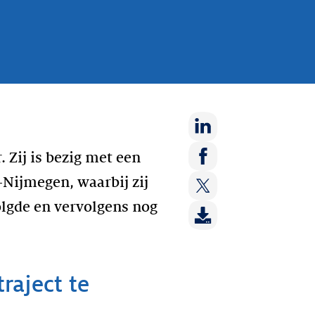
Deel
 Zij is bezig met een
op:
Deel
Nijmegen, waarbij zij
LinkedIn
op:
olgde en vervolgens nog
Deel
Facebook
op:
Twitter
raject te