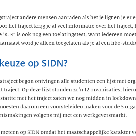
straject andere mensen aanraden als het je ligt en je er e
r het traject krijg je al veel informatie over het traject
e is. Er is ook nog een toelatingstest, want iedereen moe
rnaast word je alleen toegelaten als je al een hbo-studie
 keuze op SIDN?
straject begon ontvingen alle studenten een lijst met o
raject. Op deze lijst stonden zo’n 12 organisaties, hieru
 startte met het traject zaten we nog midden in lockdow
moesten daarom een voorstelvideo maken voor de 5 orga
nnismakingen volgens mij met een werkgeversmarkt.
k meteen op SIDN omdat het maatschappelijke karakter va