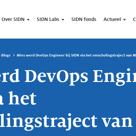
Over SIDN
SIDN Labs
SIDN fonds
Actueel
C
 Blogs
Mies werd DevOps Engineer bij SIDN via het omscholingstraject van 
rd DevOps Engin
a het
ingstraject va