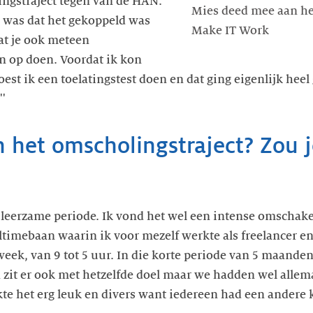
ngstraject tegen van de HAN.
Mies deed mee aan he
d was dat het gekoppeld was
Make IT Work
at je ook meteen
n op doen. Voordat ik kon
oest ik een toelatingstest doen en dat ging eigenlijk hee
''
 het omscholingstraject? Zou 
r leerzame periode. Ik vond het wel een intense omschak
lltimebaan waarin ik voor mezelf werkte als freelancer en
eek, van 9 tot 5 uur. In die korte periode van 5 maanden 
zit er ook met hetzelfde doel maar we hadden wel allem
te het erg leuk en divers want iedereen had een andere ki