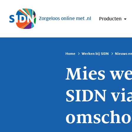
Sla navigatie over
Zorgeloos online met .nl
Producten
Home
Werken bij SIDN
Nieuws en
Mies we
SIDN vi
omschol