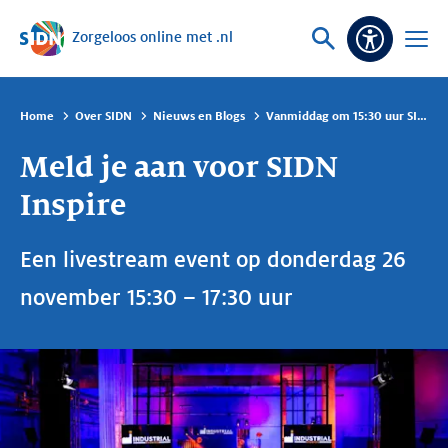
Zorgeloos online met .nl
Sla navigatie over
Vraag
Open
Toeganke
of
menu
zoek
Home
Over SIDN
Nieuws en Blogs
Vanmiddag om 15:30 uur SIDN Inspire
Meld je aan voor SIDN
Inspire
Een livestream event op donderdag 26
november 15:30 – 17:30 uur