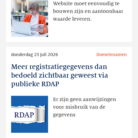
aanwezig,
Website moet eenvoudig te
actie
bouwen zijn en aantoonbaar
volgt
waarde leveren.
later
Lees
donderdag 23 juli 2026
Domeinnamen
meer
Meer registratiegegevens dan
Meer
registratiegegevens
bedoeld zichtbaar geweest via
dan
publieke RDAP
bedoeld
zichtbaar
Er zijn geen aanwijzingen
geweest
voor misbruik van de
via
gegevens
publieke
RDAP