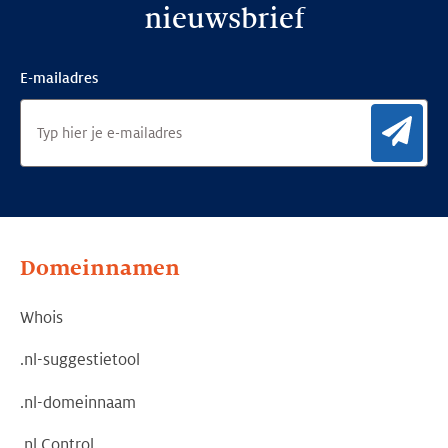
nieuwsbrief
E-mailadres
Aan
Domeinnamen
Whois
.nl-suggestietool
.nl-domeinnaam
.nl Control