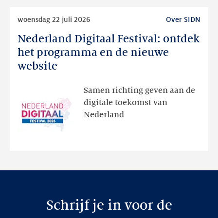
Lees
woensdag 22 juli 2026
Over SIDN
meer
Nederland Digitaal Festival: ontdek
Nederland
Digitaal
het programma en de nieuwe
Festival:
website
ontdek
het
Samen richting geven aan de
programma
digitale toekomst van
en
Nederland
de
nieuwe
website
Schrijf je in voor de