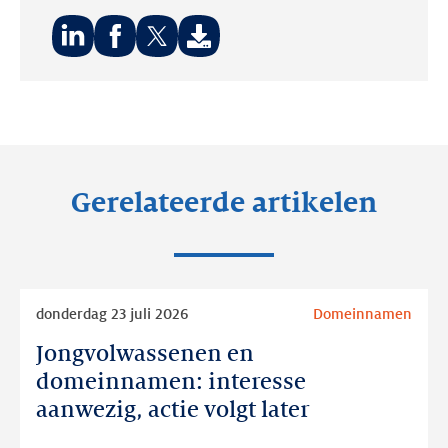
Deel
Deel
Deel
op:
op:
op:
LinkedIn
Facebook
Twitter
Gerelateerde artikelen
Lees
donderdag 23 juli 2026
Domeinnamen
meer
Jongvolwassenen en
Jongvolwassenen
en
domeinnamen: interesse
domeinnamen:
aanwezig, actie volgt later
interesse