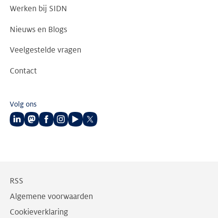
Werken bij SIDN
Nieuws en Blogs
Veelgestelde vragen
Contact
Volg ons
Volg
Volg
Volg
Volg
Volg
Volg
ons
ons
ons
ons
ons
ons
op
op
op
op
op
op
LinkedIn
Mastodon
Facebook
Instagram
Youtube
Twitter
RSS
Algemene voorwaarden
Cookieverklaring