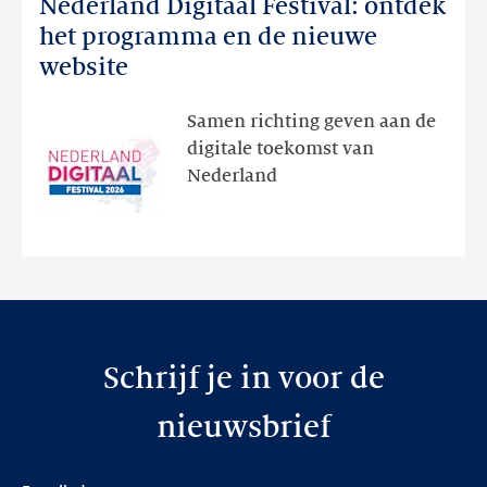
Nederland Digitaal Festival: ontdek
Nederland
Digitaal
het programma en de nieuwe
Festival:
website
ontdek
het
Samen richting geven aan de
programma
digitale toekomst van
en
Nederland
de
nieuwe
website
Schrijf je in voor de
nieuwsbrief