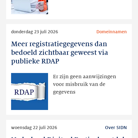
later
Lees
donderdag 23 juli 2026
Domeinnamen
meer
Meer registratiegegevens dan
Meer
registratiegegevens
bedoeld zichtbaar geweest via
dan
publieke RDAP
bedoeld
zichtbaar
Er zijn geen aanwijzingen
geweest
voor misbruik van de
via
gegevens
publieke
RDAP
Lees
woensdag 22 juli 2026
Over SIDN
meer