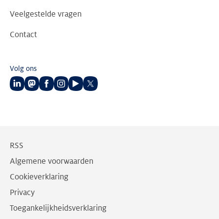
Veelgestelde vragen
Contact
Volg ons
Volg
Volg
Volg
Volg
Volg
Volg
ons
ons
ons
ons
ons
ons
op
op
op
op
op
op
LinkedIn
Mastodon
Facebook
Instagram
Youtube
Twitter
RSS
Algemene voorwaarden
Cookieverklaring
Privacy
Toegankelijkheidsverklaring