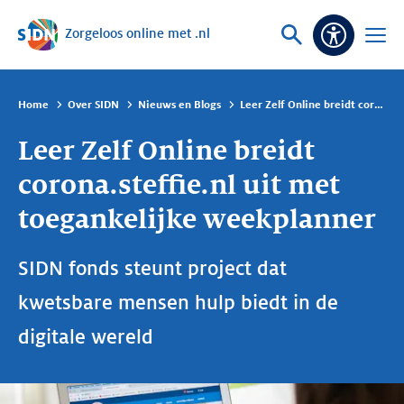
Zorgeloos online met .nl
Sla navigatie over
Vraag
Open
Toeganke
of
menu
zoek
Home
Over SIDN
Nieuws en Blogs
Leer Zelf Online breidt corona.steffie.nl uit met toegankelijke weekplanner
Leer Zelf Online breidt
corona.steffie.nl uit met
toegankelijke weekplanner
SIDN fonds steunt project dat
kwetsbare mensen hulp biedt in de
digitale wereld