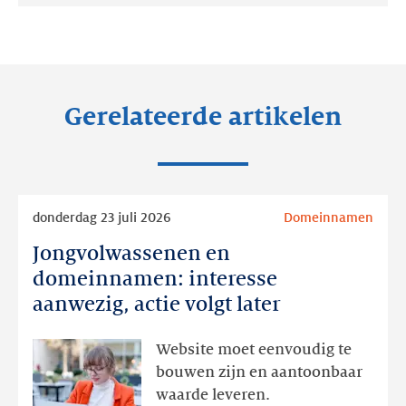
op:
op:
op:
LinkedIn
Facebook
Twitter
Gerelateerde artikelen
Lees
donderdag 23 juli 2026
Domeinnamen
meer
Jongvolwassenen en
Jongvolwassenen
en
domeinnamen: interesse
domeinnamen:
aanwezig, actie volgt later
interesse
aanwezig,
Website moet eenvoudig te
actie
bouwen zijn en aantoonbaar
volgt
waarde leveren.