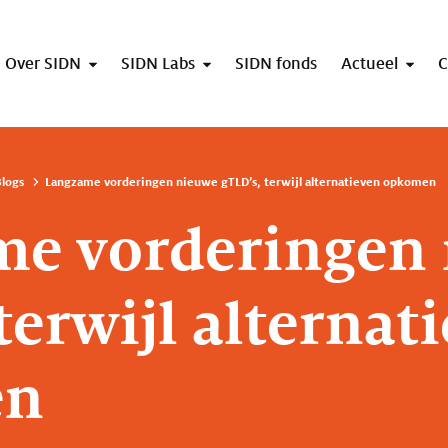
Over SIDN
SIDN Labs
SIDN fonds
Actueel
C
logs
Langzame vorderingen nieuwe gTLD’s, terwijl alternatieven opkomen
me vorderingen
terwijl alternat
en