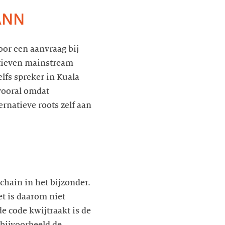
CANN
oor een aanvraag bij
iatieven mainstream
fs spreker in Kuala
vooral omdat
natieve roots zelf aan
chain in het bijzonder.
et is daarom niet
 code kwijtraakt is de
 bijvoorbeeld de