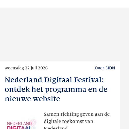
Lees
woensdag 22 juli 2026
Over SIDN
meer
Nederland Digitaal Festival:
Nederland
Digitaal
ontdek het programma en de
Festival:
nieuwe website
ontdek
het
Samen richting geven aan de
programma
digitale toekomst van
en
Nederland