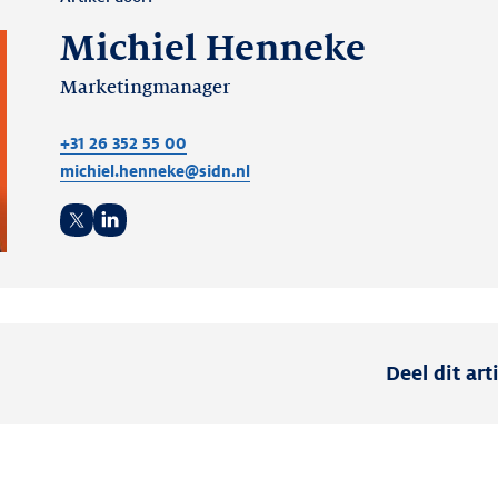
Michiel Henneke
Marketingmanager
+31 26 352 55 00
michiel.henneke@sidn.nl
Twitter
LinkedIn
Deel dit art