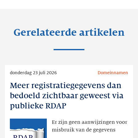
Gerelateerde artikelen
Lees
donderdag 23 juli 2026
Domeinnamen
meer
Meer registratiegegevens dan
Meer
registratiegegevens
bedoeld zichtbaar geweest via
dan
publieke RDAP
bedoeld
zichtbaar
Er zijn geen aanwijzingen voor
geweest
misbruik van de gegevens
via