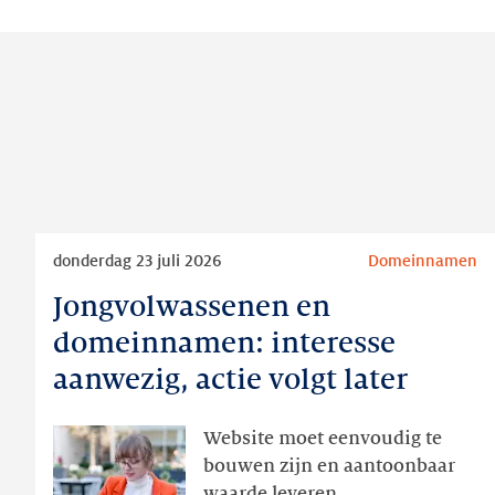
Lees
donderdag 23 juli 2026
Domeinnamen
meer
Jongvolwassenen en
Jongvolwassenen
en
domeinnamen: interesse
domeinnamen:
aanwezig, actie volgt later
interesse
aanwezig,
Website moet eenvoudig te
actie
bouwen zijn en aantoonbaar
volgt
waarde leveren.