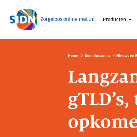
Sla navigatie over
Zorgeloos online met .nl
Producten
Home
Domeinnamen
Nieuws en B
Langza
gTLD’s, 
opkom