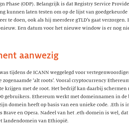
gn Phase (ODP). Belangrijk is dat Registry Service Provid
g kunnen laten testen om op de lijst van goedgekeurde 
eer te doen, ook als hij meerdere gTLD’s gaat verzorgen.
pnieuw. Een datum voor het nieuwe window is er nog nie
inent aanwezig
l was tijdens de ICANN weggelegd voor vertegenwoordi
 zogenaamde ‘alt roots’. Vooral cryptocurrency Ethereum
e krijgen met de root. Het bedrijf kan daarbij schermen 
 gebruikers. Ethereum werkt met domeinnamen in de b
zijn domein heeft op basis van een unieke code. .Eth is i
s Brave en Opera. Nadeel van het .eth-domein is wel, dat 
et landendomein van Ethiopië.