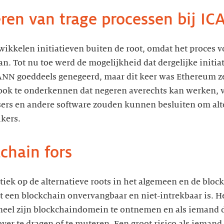
teren van trage processen bij I
wikkelen initiatieven buiten de root, omdat het proces v
aan. Tot nu toe werd de mogelijkheid dat dergelijke init
N goeddeels genegeerd, maar dit keer was Ethereum zel
ook te onderkennen dat negeren averechts kan werken, 
ers en andere software zouden kunnen besluiten om alter
kers.
kchain fors
tiek op de alternatieve roots in het algemeen en de block
at een blockchain onvervangbaar en niet-intrekbaar is. H
neel zijn blockchaindomein te ontnemen en als iemand de
r te dragen of te muteren. Een groot risico als iemand