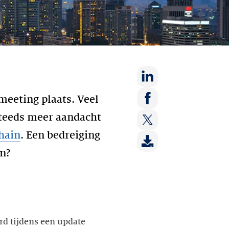
Deel
eeting plaats. Veel
op:
Deel
steeds meer aandacht
LinkedIn
op:
hain
. Een bedreiging
Deel
Facebook
op:
en?
Twitter
d tijdens een update