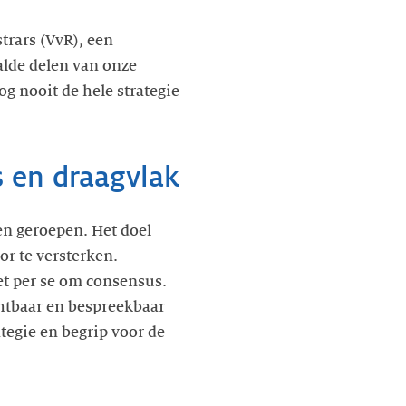
trars (VvR), een
alde delen van onze
g nooit de hele strategie
s en draagvlak
en geroepen. Het doel
or te versterken.
iet per se om consensus.
chtbaar en bespreekbaar
ategie en begrip voor de