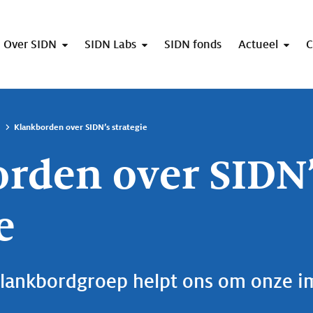
Over SIDN
SIDN Labs
SIDN fonds
Actueel
C
Klankborden over SIDN’s strategie
rden over SIDN
e
lankbordgroep helpt ons om onze i