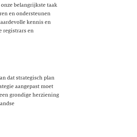
 onze belangrijkste taak
eren en ondersteunen
waardevolle kennis en
 registrars en
Van dat strategisch plan
trategie aangepast moet
 een grondige herziening
landse