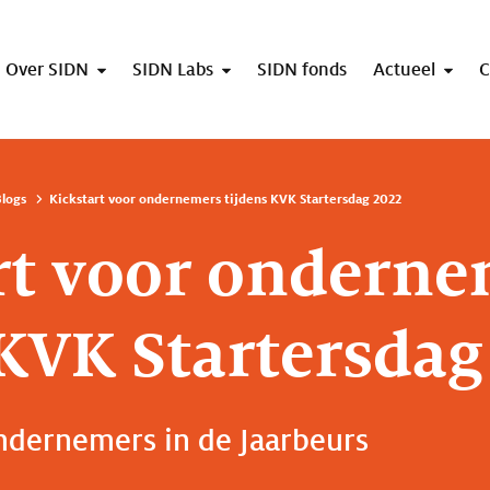
Over SIDN
SIDN Labs
SIDN fonds
Actueel
C
logs
Kickstart voor ondernemers tijdens KVK Startersdag 2022
rt voor ondern
 KVK Startersdag
ndernemers in de Jaarbeurs