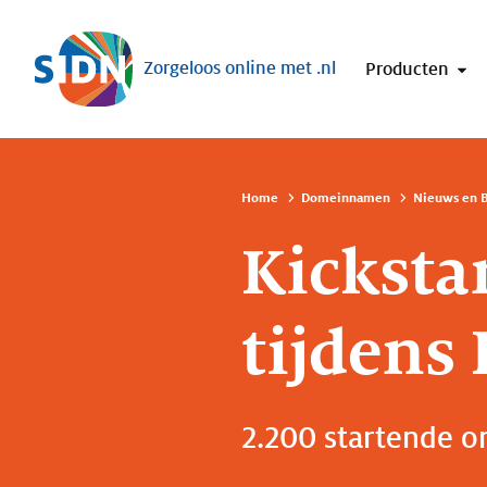
Sla navigatie over
Zorgeloos online met .nl
Producten
Home
Domeinnamen
Nieuws en B
Kicksta
tijdens
2.200 startende o