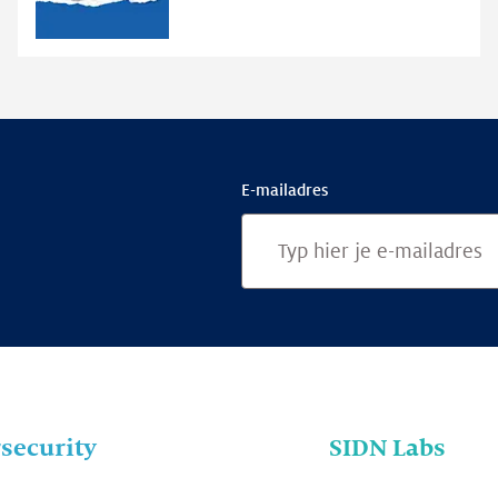
RDAP
E-mailadres
security
SIDN Labs