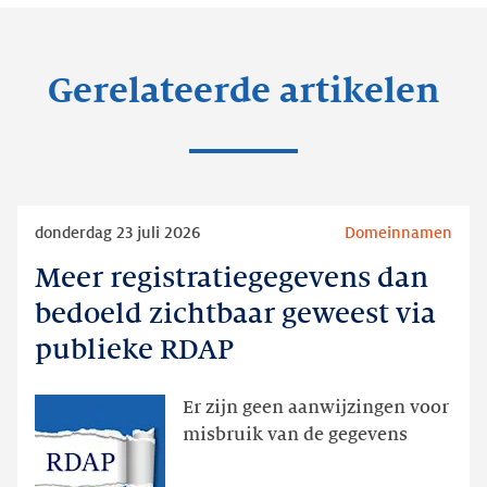
Gerelateerde artikelen
Lees
donderdag 23 juli 2026
Domeinnamen
meer
Meer registratiegegevens dan
Meer
registratiegegevens
bedoeld zichtbaar geweest via
dan
publieke RDAP
bedoeld
zichtbaar
Er zijn geen aanwijzingen voor
geweest
misbruik van de gegevens
via
publieke