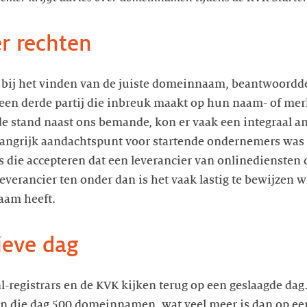
r rechten
 bij het vinden van de juiste domeinnaam, beantwoordd
 een derde partij die inbreuk maakt op hun naam- of me
 stand naast ons bemande, kon er vaak een integraal a
angrijk aandachtspunt voor startende ondernemers was 
ters die accepteren dat een leverancier van onlinedienste
everancier ten onder dan is het vaak lastig te bewijzen w
aam heeft.
ieve dag
-registrars en de KVK kijken terug op een geslaagde dag.
n die dag 500 domeinnamen, wat veel meer is dan op een