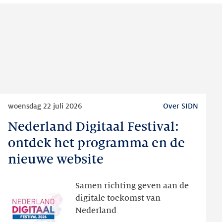
Lees
woensdag 22 juli 2026
Over SIDN
meer
Nederland Digitaal Festival:
Nederland
Digitaal
ontdek het programma en de
Festival:
nieuwe website
ontdek
het
Samen richting geven aan de
programma
digitale toekomst van
en
Nederland
de