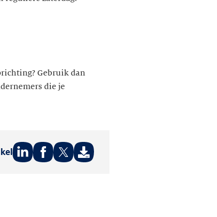
prichting? Gebruik dan
ndernemers die je
ikel
Deel
Deel
Deel
op:
op:
op:
LinkedIn
Facebook
Twitter