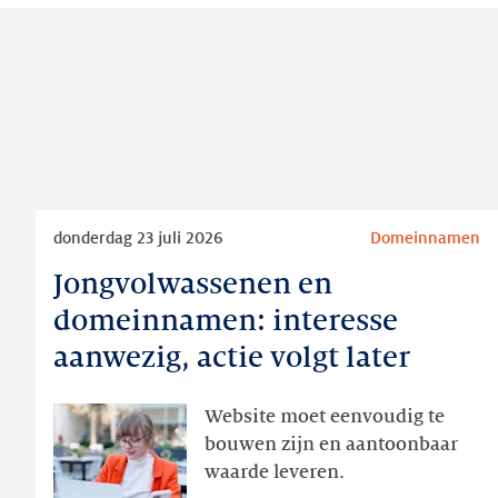
Lees
donderdag 23 juli 2026
Domeinnamen
meer
Jongvolwassenen en
Jongvolwassenen
en
domeinnamen: interesse
domeinnamen:
aanwezig, actie volgt later
interesse
aanwezig,
Website moet eenvoudig te
actie
bouwen zijn en aantoonbaar
volgt
waarde leveren.
later