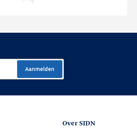
nieuwe
website
Aanmelden
Over SIDN