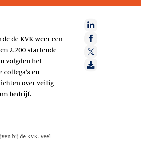
Deel
erde de KVK weer een
op:
Deel
en 2.200 startende
LinkedIn
op:
n volgden het
Deel
Facebook
op:
 collega’s en
Twitter
ichten over veilig
n bedrijf.
ven bij de KVK. Veel