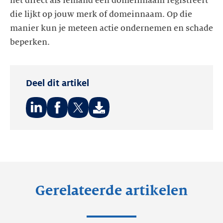
het direct als iemand een domeinnaam registreert
die lijkt op jouw merk of domeinnaam. Op die
manier kun je meteen actie ondernemen en schade
beperken.
Deel dit artikel
Deel
Deel
Deel
op:
op:
op:
LinkedIn
Facebook
Twitter
Gerelateerde artikelen