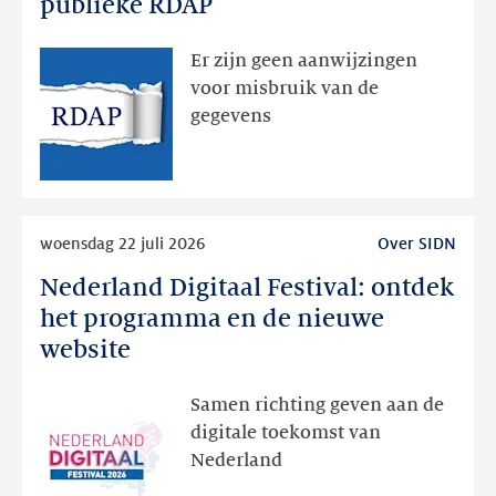
publieke RDAP
bedoeld
zichtbaar
Er zijn geen aanwijzingen
geweest
voor misbruik van de
via
gegevens
publieke
RDAP
Lees
woensdag 22 juli 2026
Over SIDN
meer
Nederland Digitaal Festival: ontdek
Nederland
Digitaal
het programma en de nieuwe
Festival:
website
ontdek
het
Samen richting geven aan de
programma
digitale toekomst van
en
Nederland
de