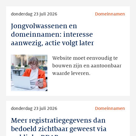
Lees
donderdag 23 juli 2026
Domeinnamen
meer
Jongvolwassenen en
Jongvolwassenen
en
domeinnamen: interesse
domeinnamen:
aanwezig, actie volgt later
interesse
aanwezig,
Website moet eenvoudig te
actie
bouwen zijn en aantoonbaar
volgt
waarde leveren.
later
Lees
donderdag 23 juli 2026
Domeinnamen
meer
Meer registratiegegevens dan
Meer
registratiegegevens
bedoeld zichtbaar geweest via
dan