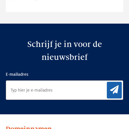
nieuwe
website
Schrijf je in voor de
nieuwsbrief
E-mailadres
Aan
Domeinnamen