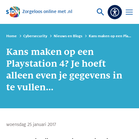
Zorgeloos online met .nl
Sla navigatie over
Vraag
Open
Toeganke
of
menu
zoek
Home
Cybersecurity
Nieuws en Blogs
Kans maken op een Playstation 4? Je hoeft alleen even je gegevens in te vullen…
Kans maken op een
Playstation 4? Je hoeft
alleen even je gegevens in
te vullen…
woensdag 25 januari 2017