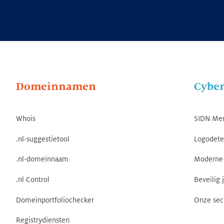
Domeinnamen
Cyber
Whois
SIDN Me
.nl-suggestietool
Logodete
.nl-domeinnaam
Moderne 
.nl Control
Beveilig 
Domeinportfoliochecker
Onze sec
Registrydiensten