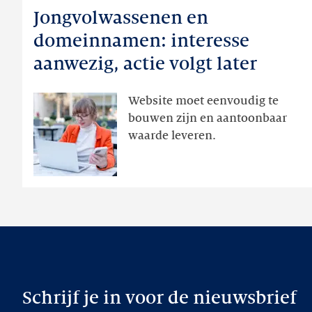
Jongvolwassenen en
Jongvolwassenen
en
domeinnamen: interesse
domeinnamen:
aanwezig, actie volgt later
interesse
aanwezig,
Website moet eenvoudig te
actie
bouwen zijn en aantoonbaar
volgt
waarde leveren.
later
Schrijf je in voor de nieuwsbrief