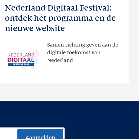
Nederland Digitaal Festival:
Nederland
Digitaal
ontdek het programma en de
Festival:
nieuwe website
ontdek
het
Samen richting geven aan de
programma
digitale toekomst van
en
Nederland
de
nieuwe
website
Aanmelden