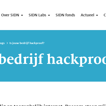
Over SIDN
SIDN Labs
SIDN fonds
Actueel
C
logs
Is jouw bedrijf hackproof?
 bedrijf hackpro