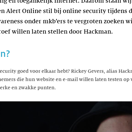
ilig en toegankelijk internet. Daarom staan w
n Alert Online stil bij online security tijdens
areness onder mkb’ers te vergroten zoeken w
roef willen laten stellen door Hackman.
in?
e security goed voor elkaar hebt? Rickey Gevers, alias Hack
emers die hun website en e-mail willen laten testen op v
sterke en zwakke punten.