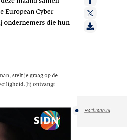
ij deze maand samen
op:
Deel
 de European Cyber
LinkedIn
op:
ij ondernemers die hun
Deel
Facebook
op:
Twitter
man, stelt je graag op de
eiligheid. Jij ontvangt
Hackman.nl