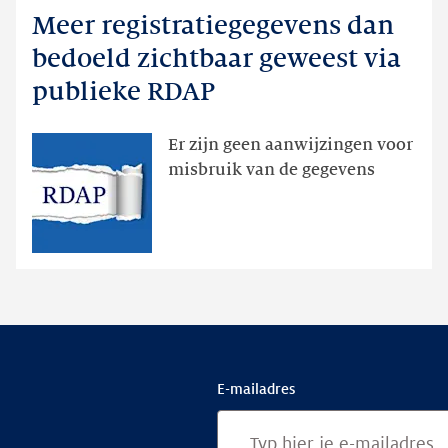
Meer registratiegegevens dan
Meer
registratiegegevens
bedoeld zichtbaar geweest via
dan
publieke RDAP
bedoeld
zichtbaar
Er zijn geen aanwijzingen voor
geweest
misbruik van de gegevens
via
publieke
RDAP
E-mailadres