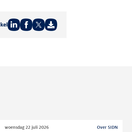
ikel
Deel
Deel
Deel
op:
op:
op:
LinkedIn
Facebook
Twitter
Lees
woensdag 22 juli 2026
Over SIDN
meer