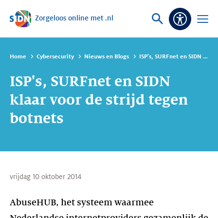
Zorgeloos online met .nl
Sla navigatie over
Vraag
Open
Toeganke
of
menu
zoek
Home
Cybersecurity
Nieuws en Blogs
ISP's, SURFnet en SIDN klaar voor de strijd tegen botnets
ISP's, SURFnet en SIDN
klaar voor de strijd tegen
botnets
vrijdag 10 oktober 2014
AbuseHUB, het systeem waarmee