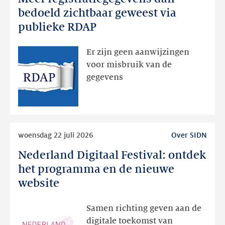
registratiegegevens
bedoeld zichtbaar geweest via
dan
publieke RDAP
bedoeld
zichtbaar
Er zijn geen aanwijzingen
geweest
voor misbruik van de
via
gegevens
publieke
RDAP
Lees
woensdag 22 juli 2026
Over SIDN
meer
Nederland Digitaal Festival: ontdek
Nederland
Digitaal
het programma en de nieuwe
Festival:
website
ontdek
het
Samen richting geven aan de
programma
digitale toekomst van