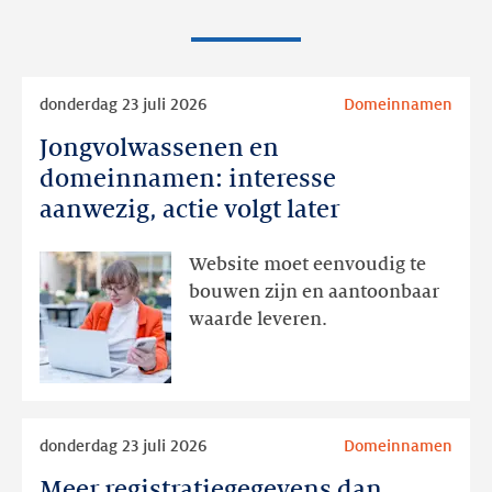
Lees
donderdag 23 juli 2026
Domeinnamen
meer
Jongvolwassenen en
Jongvolwassenen
en
domeinnamen: interesse
domeinnamen:
aanwezig, actie volgt later
interesse
aanwezig,
Website moet eenvoudig te
actie
bouwen zijn en aantoonbaar
volgt
waarde leveren.
later
Lees
donderdag 23 juli 2026
Domeinnamen
meer
Meer registratiegegevens dan
Meer