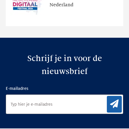
en
Nederland
de
nieuwe
website
Schrijf je in voor de
nieuwsbrief
E-mailadres
Aan