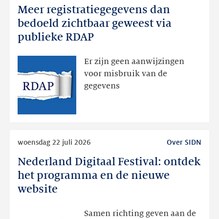
Meer registratiegegevens dan
Meer
registratiegegevens
bedoeld zichtbaar geweest via
dan
publieke RDAP
bedoeld
zichtbaar
Er zijn geen aanwijzingen
geweest
voor misbruik van de
via
gegevens
publieke
RDAP
Lees
woensdag 22 juli 2026
Over SIDN
meer
Nederland Digitaal Festival: ontdek
Nederland
Digitaal
het programma en de nieuwe
Festival:
website
ontdek
het
Samen richting geven aan de