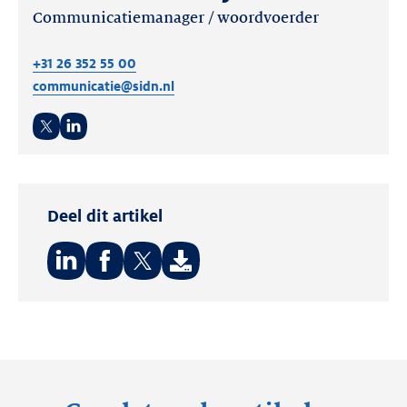
Communicatiemanager / woordvoerder
+31 26 352 55 00
communicatie@sidn.nl
Twitter
LinkedIn
Deel dit artikel
Deel
Deel
Deel
op:
op:
op:
LinkedIn
Facebook
Twitter