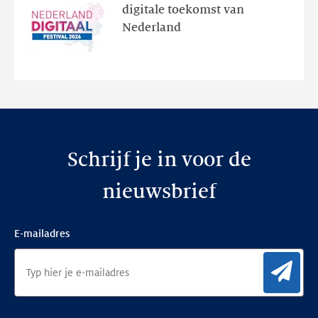
programma
digitale toekomst van
en
Nederland
de
nieuwe
website
Schrijf je in voor de
nieuwsbrief
E-mailadres
Aan