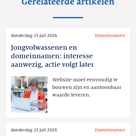
Gerelateerde artikelen
Lees
donderdag 23 juli 2026
Domeinnamen
meer
Jongvolwassenen en
Jongvolwassenen
en
domeinnamen: interesse
domeinnamen:
aanwezig, actie volgt later
interesse
aanwezig,
Website moet eenvoudig te
actie
bouwen zijn en aantoonbaar
volgt
waarde leveren.
later
Lees
donderdag 23 juli 2026
Domeinnamen
meer