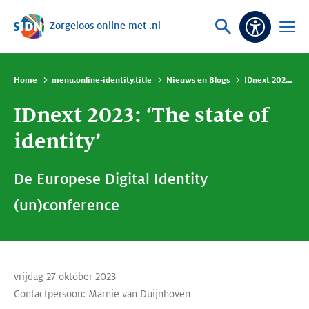
Zorgeloos online met .nl
Sla navigatie over
Vraag
Open
Toeganke
of
menu
zoek
Home
menu.online-identity.title
Nieuws en Blogs
IDnext 2023: ‘The state of identity’
IDnext 2023: ‘The state of
identity’
De Europese Digital Identity
(un)conference
vrijdag 27 oktober 2023
Contactpersoon:
Marnie van Duijnhoven