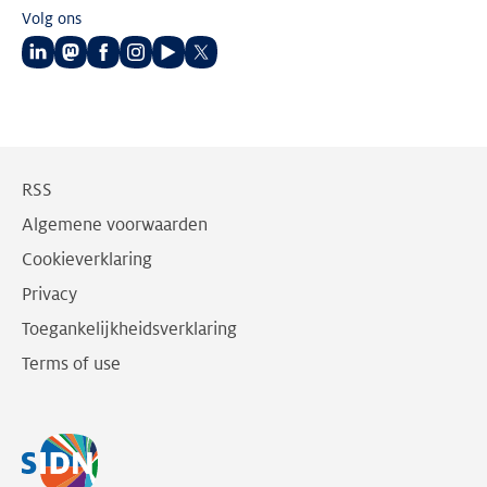
Volg ons
Volg
Volg
Volg
Volg
Volg
Volg
ons
ons
ons
ons
ons
ons
op
op
op
op
op
op
LinkedIn
Mastodon
Facebook
Instagram
Youtube
Twitter
RSS
Algemene voorwaarden
Cookieverklaring
Privacy
Toegankelijkheidsverklaring
Terms of use