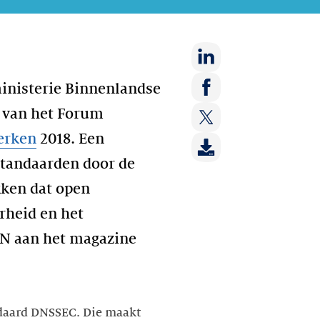
Deel
ministerie Binnenlandse
op:
Deel
r van het Forum
LinkedIn
op:
erken
2018. Een
Deel
Facebook
op:
standaarden door de
Twitter
kken dat open
rheid en het
IDN aan het magazine
ndaard DNSSEC. Die maakt