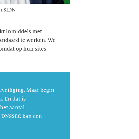
an SIDN
rkt inmiddels met
andaard te werken. We
 omdat op hun sites
veiliging. Maar begin
. En dat is
het aantal
r. DNSSEC kan een