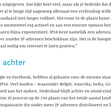
itgegeven. Dat lijkt heel veel, maar als je bedenkt dat 
t al te lange tijd nagenoeg allemaal een verbinding wille
standaard niet langer voldoet. Hiervoor in de plaats komt
r is momenteel erg actueel en aan een enorme opmars bezi
jaren bijna exponentieel. IPv6 kent namelijk een adresru
er unieke IP-adressen beschikbaar zijn. Het is de hoogste
aal nodig om internet te laten groeien.”
t achter
ogle en Facebook, hebben al gekozen voor de nieuwe stand
 IPv6. Veel landen – waaronder België, Amerika, India, G
 goed aan het maken. Nederland blijft achter en stond ein
m 10 procent op de 24e plaats van het totale aantal landen
organisatie die onder meer IP-adressen distribueert en b