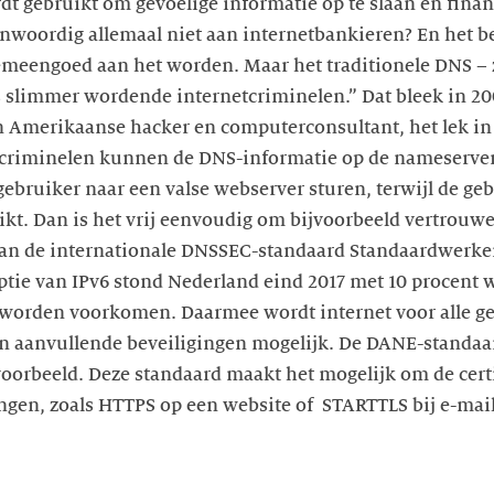
t gebruikt om gevoelige informatie op te slaan en financ
nwoordig allemaal niet aan internetbankieren? En het be
meengoed aan het worden. Maar het traditionele DNS – 
 slimmer wordende internetcriminelen.” Dat bleek in 20
 Amerikaanse hacker en computerconsultant, het lek in 
etcriminelen kunnen de DNS-informatie op de nameserv
ebruiker naar een valse webserver sturen, terwijl de geb
t. Dan is het vrij eenvoudig om bijvoorbeeld vertrouwel
an de internationale DNSSEC-standaard Standaardwerken
ptie van IPv6 stond Nederland eind 2017 met 10 procent 
 worden voorkomen. Daarmee wordt internet voor alle geb
aanvullende beveiligingen mogelijk. De DANE-standaar
oorbeeld. Deze standaard maakt het mogelijk om de certi
ngen, zoals HTTPS op een website of STARTTLS bij e-mail