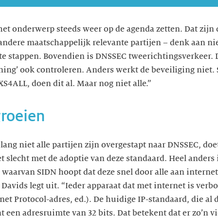
et onderwerp steeds weer op de agenda zetten. Dat zijn
ndere maatschappelijk relevante partijen – denk aan nie
 te stappen. Bovendien is DNSSEC tweerichtingsverkeer.
ning’ ook controleren. Anders werkt de beveiliging niet
XS4ALL, doen dit al. Maar nog niet alle.”
groeien
lang niet alle partijen zijn overgestapt naar DNSSEC, do
et slecht met de adoptie van deze standaard. Heel anders 
 waarvan SIDN hoopt dat deze snel door alle aan interne
Davids legt uit. “Ieder apparaat dat met internet is ver
et Protocol-adres, ed.). De huidige IP-standaard, die al d
 een adresruimte van 32 bits. Dat betekent dat er zo’n vi