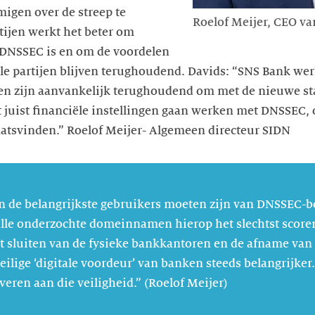
igen over de streep te
Roelof Meijer, CEO v
tijen werkt het beter om
t DNSSEC is en om de voordelen
ele partijen blijven terughoudend. Davids: “SNS Bank we
n zijn aanvankelijk terughoudend om met de nieuwe st
t juist financiële instellingen gaan werken met DNSSEC,
laatsvinden.” Roelof Meijer- Algemeen directeur SIDN
 de belangrijkste gebruikers moeten zijn van DNSSEC-be
 alle onderzochte domeinnamen hierop het slechtst scoren
t sluiten van de fysieke bankkantoren en de afname van 
eilige ‘digitale voordeur’ van banken steeds belangrijke
veren aan die veiligheid.” (Roelof Meijer)