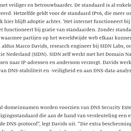
rnet veiliger en betrouwbaarder. De standaard is al enkel
teerd. Hetzelfde geldt voor de standaard IPv6, die meer 
hier blijft adoptie achter. ‘Het internet functioneert bij
t functioneert bij gratie van standaarden. Zonder stand
 waarmee partijen op het wereldwijde web elkaar kunne
ldus Marco Davids, research engineer bij SIDN Labs, on
tie Nederland (SIDN). SIDN zelf werkt met het Domain N
en naar IP-adressen en andersom verzorgt. Davids werk
van DNS-stabiliteit en -veiligheid en aan DNS-data-analy
.nl-domeinnamen worden voorzien van DNS Security Ext
ligingsstandaard die aan de hand van versleuteling een 
de DNS-protocol”, legt Davids uit. “Die extra beschermin