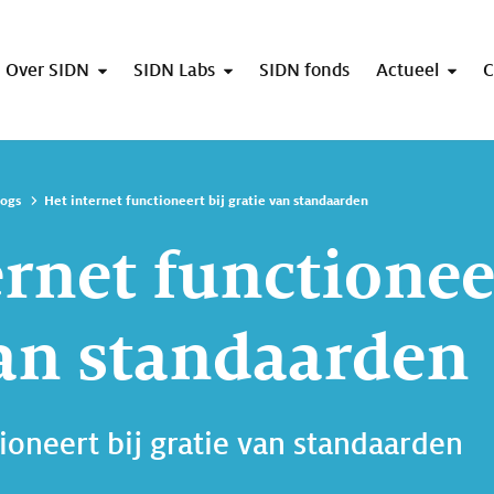
Over SIDN
SIDN Labs
SIDN fonds
Actueel
C
logs
Het internet functioneert bij gratie van standaarden
rnet functioneer
van standaarden
ioneert bij gratie van standaarden