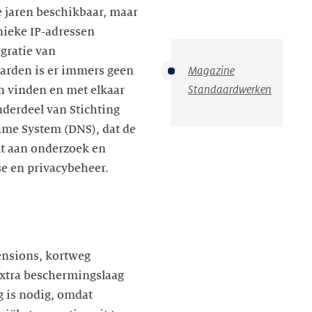
e jaren beschikbaar, maar
unieke IP-adressen
 gratie van
Magazine
aarden is er immers geen
Standaardwerken
n vinden en met elkaar
derdeel van Stichting
ame System (DNS), dat de
t aan onderzoek en
se en privacybeheer.
ensions, kortweg
extra beschermingslaag
g is nodig, omdat