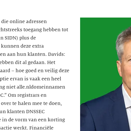
n die online adressen
chtstreeks toegang hebben tot
an SIDN) plus de
s kunnen deze extra
n aan hun klanten. Davids:
hebben dit al gedaan. Het
ard – hoe goed en veilig deze
optie ervan is vaak een heel
ang niet alle.nldomeinnamen
C.” Om registrars en
 over te halen mee te doen,
 hun klanten DNSSEC
 in de vorm van een korting
sactie werkt. Financiële