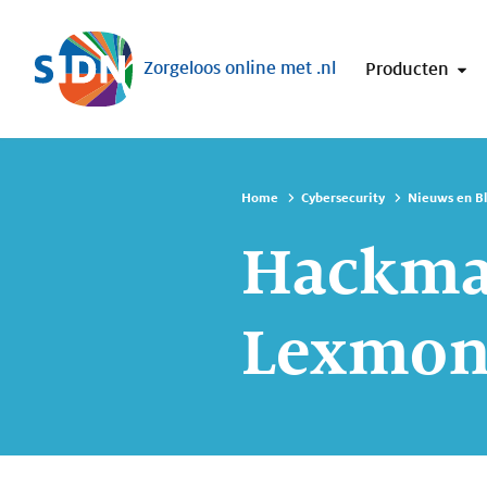
Sla navigatie over
Zorgeloos online met .nl
Producten
Home
Cybersecurity
Nieuws en B
Hackman
Lexmo