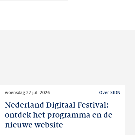
op:
op:
op:
LinkedIn
Facebook
Twitter
Lees
woensdag 22 juli 2026
Over SIDN
meer
Nederland Digitaal Festival:
Nederland
Digitaal
ontdek het programma en de
Festival:
nieuwe website
ontdek
het