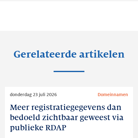
Gerelateerde artikelen
Lees
donderdag 23 juli 2026
Domeinnamen
meer
Meer registratiegegevens dan
Meer
registratiegegevens
bedoeld zichtbaar geweest via
dan
publieke RDAP
bedoeld
zichtbaar