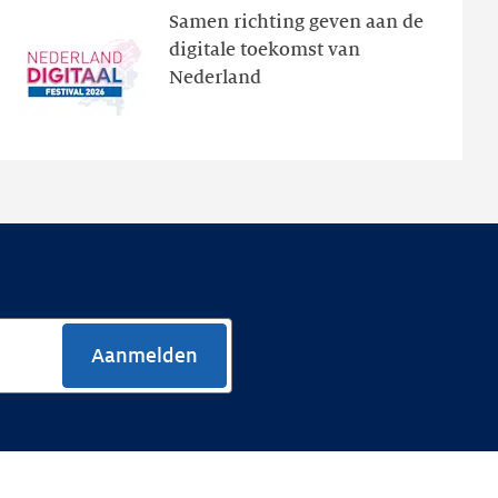
Samen richting geven aan de
programma
digitale toekomst van
en
Nederland
de
nieuwe
website
Aanmelden