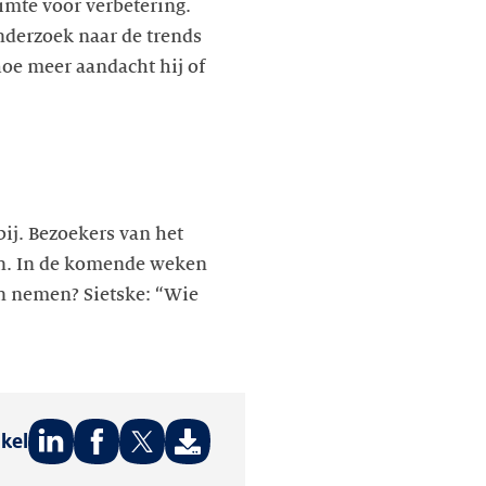
imte voor verbetering.
nderzoek naar de trends
hoe meer aandacht hij of
ij. Bezoekers van het
. In de komende weken
n nemen? Sietske: “Wie
ikel
Deel
Deel
Deel