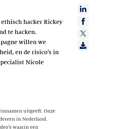
Deel
 ethisch hacker Rickey
op:
Deel
nd te hacken.
LinkedIn
op:
ampagne willen we
Deel
Facebook
op:
id, en de risico’s in
Twitter
pecialist Nicole
meinnamen uitgeeft. Onze
iedereen in Nederland.
deo’s waarin een