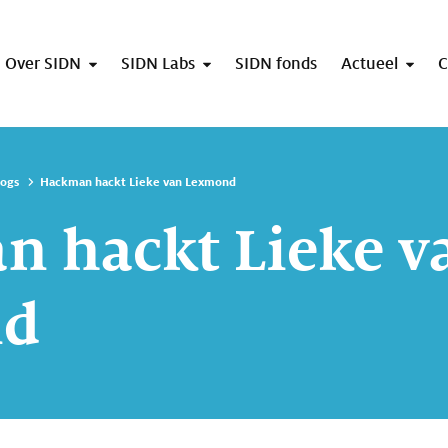
Over SIDN
SIDN Labs
SIDN fonds
Actueel
C
logs
Hackman hackt Lieke van Lexmond
 hackt Lieke v
nd