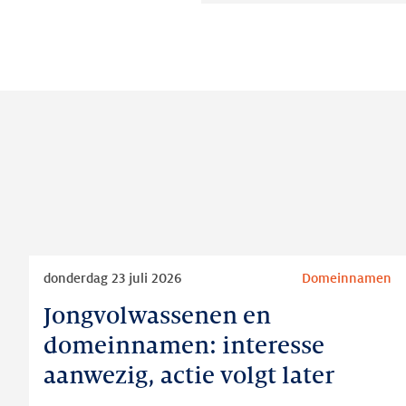
Lees
donderdag 23 juli 2026
Domeinnamen
meer
Jongvolwassenen en
Jongvolwassenen
en
domeinnamen: interesse
domeinnamen:
aanwezig, actie volgt later
interesse
aanwezig,