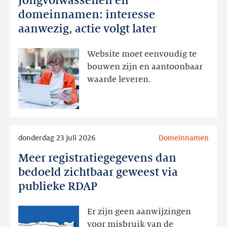
Jongvolwassenen en
en
domeinnamen: interesse
domeinnamen:
aanwezig, actie volgt later
interesse
aanwezig,
Website moet eenvoudig te
actie
bouwen zijn en aantoonbaar
volgt
waarde leveren.
later
Lees
donderdag 23 juli 2026
Domeinnamen
meer
Meer registratiegegevens dan
Meer
registratiegegevens
bedoeld zichtbaar geweest via
dan
publieke RDAP
bedoeld
zichtbaar
Er zijn geen aanwijzingen
geweest
voor misbruik van de