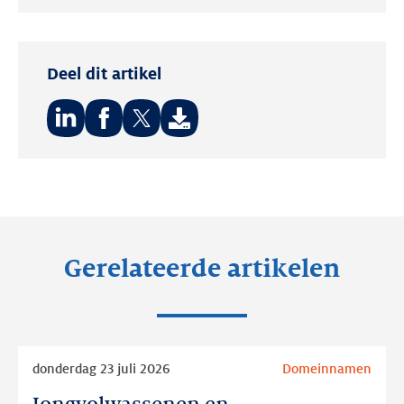
Twitter
LinkedIn
Deel dit artikel
Deel
Deel
Deel
op:
op:
op:
LinkedIn
Facebook
Twitter
Gerelateerde artikelen
Lees
donderdag 23 juli 2026
Domeinnamen
meer
Jongvolwassenen