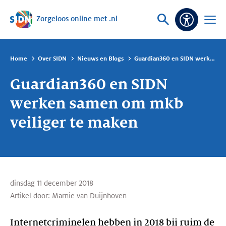
Zorgeloos online met .nl
Sla navigatie over
Vraag
Open
Toeganke
of
menu
zoek
Home
Over SIDN
Nieuws en Blogs
Guardian360 en SIDN werken samen om mkb veiliger te maken
Guardian360 en SIDN
werken samen om mkb
veiliger te maken
dinsdag 11 december 2018
Artikel door:
Marnie van Duijnhoven
Internetcriminelen hebben in 2018 bij ruim de