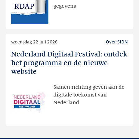
via
gegevens
publieke
RDAP
Lees
woensdag 22 juli 2026
Over SIDN
meer
Nederland Digitaal Festival: ontdek
Nederland
Digitaal
het programma en de nieuwe
Festival:
website
ontdek
het
Samen richting geven aan de
programma
digitale toekomst van
en
Nederland
de
nieuwe
website