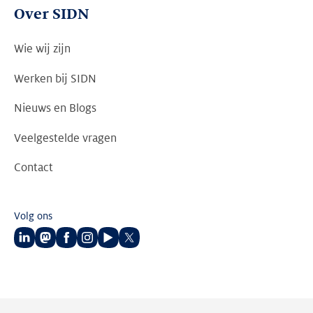
Over SIDN
Wie wij zijn
Werken bij SIDN
Nieuws en Blogs
Veelgestelde vragen
Contact
Volg ons
Volg
Volg
Volg
Volg
Volg
Volg
ons
ons
ons
ons
ons
ons
op
op
op
op
op
op
LinkedIn
Mastodon
Facebook
Instagram
Youtube
Twitter