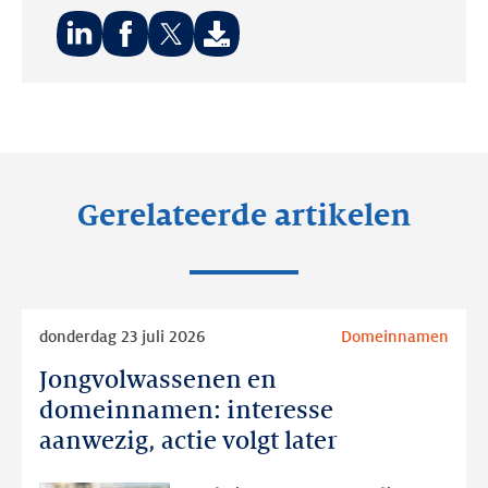
Deel
Deel
Deel
op:
op:
op:
LinkedIn
Facebook
Twitter
Gerelateerde artikelen
Lees
donderdag 23 juli 2026
Domeinnamen
meer
Jongvolwassenen en
Jongvolwassenen
en
domeinnamen: interesse
domeinnamen:
aanwezig, actie volgt later
interesse
aanwezig,