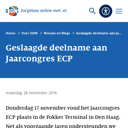
Zorgeloos online met .nl
Sla navigatie over
Vraag
Open
Toeganke
of
menu
zoek
Home
Over SIDN
Nieuws en Blogs
Geslaagde deelname aan Jaarcongres ECP
Geslaagde deelname aan
Jaarcongres ECP
maandag 28 november 2016
Donderdag 17 november vond het Jaarcongres
ECP plaats in de Fokker Terminal in Den Haag.
Net als voorgaande jaren ondersteunden we