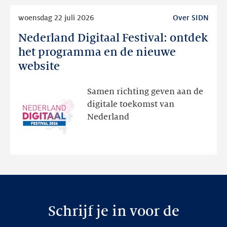
Lees
woensdag 22 juli 2026
Over SIDN
meer
Nederland Digitaal Festival: ontdek
Nederland
Digitaal
het programma en de nieuwe
Festival:
website
ontdek
het
Samen richting geven aan de
programma
digitale toekomst van
en
Nederland
de
nieuwe
website
Schrijf je in voor de