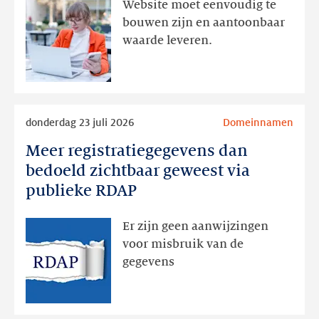
Website moet eenvoudig te
actie
bouwen zijn en aantoonbaar
volgt
waarde leveren.
later
Lees
donderdag 23 juli 2026
Domeinnamen
meer
Meer registratiegegevens dan
Meer
registratiegegevens
bedoeld zichtbaar geweest via
dan
publieke RDAP
bedoeld
zichtbaar
Er zijn geen aanwijzingen
geweest
voor misbruik van de
via
gegevens
publieke
RDAP