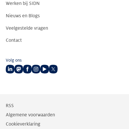
Werken bij SIDN
Nieuws en Blogs
Veelgestelde vragen
Contact
Volg ons
Volg
Volg
Volg
Volg
Volg
Volg
ons
ons
ons
ons
ons
ons
op
op
op
op
op
op
LinkedIn
Mastodon
Facebook
Instagram
Youtube
Twitter
RSS
Algemene voorwaarden
Cookieverklaring