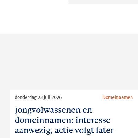
Lees
donderdag 23 juli 2026
Domeinnamen
meer
Jongvolwassenen en
Jongvolwassenen
en
domeinnamen: interesse
domeinnamen:
aanwezig, actie volgt later
interesse