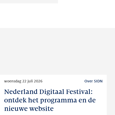
Deel
Deel
Deel
op:
op:
op:
LinkedIn
Facebook
Twitter
Lees
woensdag 22 juli 2026
Over SIDN
meer
Nederland Digitaal Festival:
Nederland
Digitaal
ontdek het programma en de
Festival:
nieuwe website
ontdek