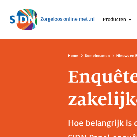
Sla navigatie over
Zorgeloos online met .nl
Producten
Home
Domeinnamen
Nieuws en B
Enquête
zakelij
Hoe belangrijk is