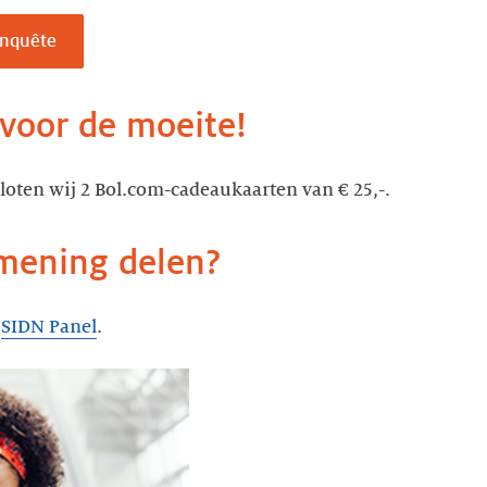
enquête
 voor de moeite!
oten wij 2 Bol.com-cadeaukaarten van € 25,-.
 mening delen?
t
SIDN Panel
.