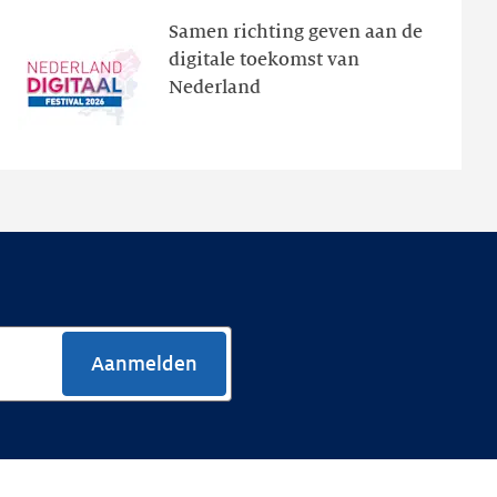
het
Samen richting geven aan de
programma
digitale toekomst van
en
Nederland
de
nieuwe
website
Aanmelden