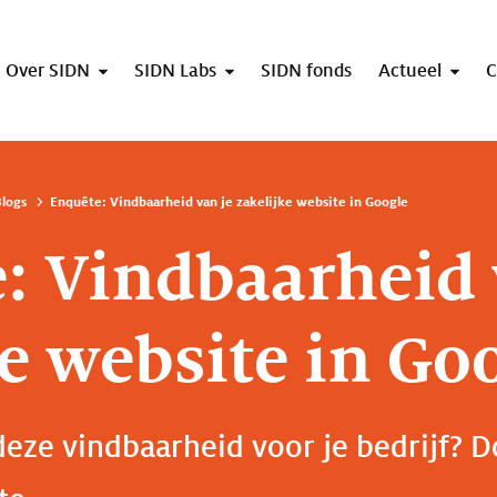
Over SIDN
SIDN Labs
SIDN fonds
Actueel
C
logs
Enquête: Vindbaarheid van je zakelijke website in Google
: Vindbaarheid 
ke website in Go
 deze vindbaarheid voor je bedrijf?