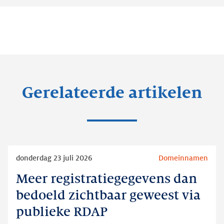
Gerelateerde artikelen
Lees
donderdag 23 juli 2026
Domeinnamen
meer
Meer registratiegegevens dan
Meer
registratiegegevens
bedoeld zichtbaar geweest via
dan
publieke RDAP
bedoeld