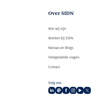
Over SIDN
Wie wij zijn
Werken bij SIDN
Nieuws en Blogs
Veelgestelde vragen
Contact
Volg ons
Volg
Volg
Volg
Volg
Volg
Volg
ons
ons
ons
ons
ons
ons