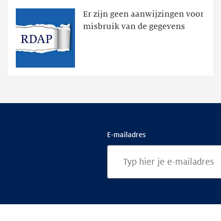
zichtbaar
Er zijn geen aanwijzingen voor
geweest
misbruik van de gegevens
via
publieke
RDAP
E-mailadres