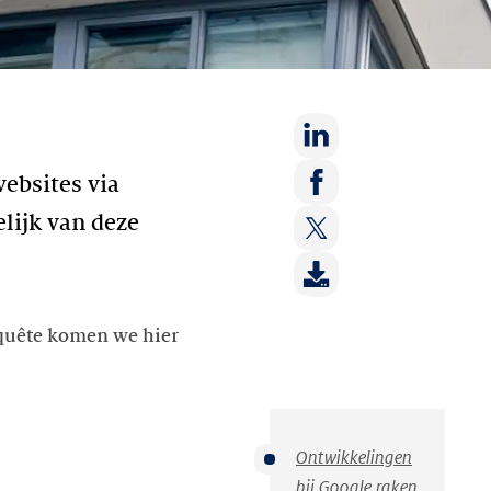
Deel
ebsites via
op:
Deel
lijk van deze
LinkedIn
op:
Deel
Facebook
op:
Twitter
nquête komen we hier
Ontwikkelingen
bij Google raken