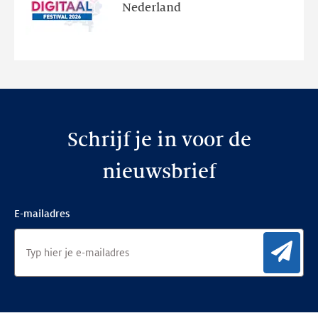
en
Nederland
de
nieuwe
website
Schrijf je in voor de
nieuwsbrief
E-mailadres
Aan