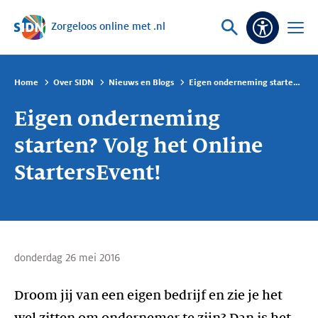
Zorgeloos online met .nl
Sla navigatie over
Vraag
Open
Toeganke
of
menu
zoek
Home
Over SIDN
Nieuws en Blogs
Eigen onderneming starten? Volg het Online StartersEvent!
Eigen onderneming
starten? Volg het Online
StartersEvent!
donderdag 26 mei 2016
Droom jij van een eigen bedrijf en zie je het