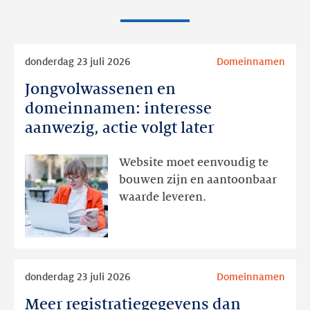
Lees
donderdag 23 juli 2026
Domeinnamen
meer
Jongvolwassenen en
Jongvolwassenen
en
domeinnamen: interesse
domeinnamen:
aanwezig, actie volgt later
interesse
aanwezig,
Website moet eenvoudig te
actie
bouwen zijn en aantoonbaar
volgt
waarde leveren.
later
Lees
donderdag 23 juli 2026
Domeinnamen
meer
Meer registratiegegevens dan
Meer