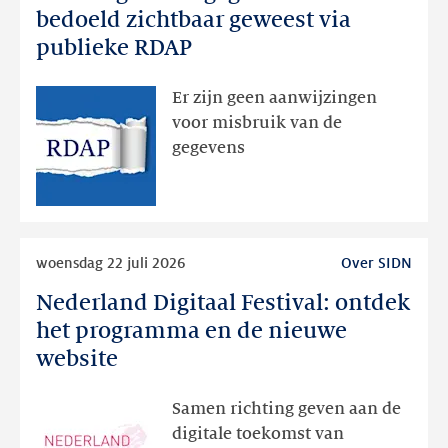
registratiegegevens
bedoeld zichtbaar geweest via
dan
publieke RDAP
bedoeld
zichtbaar
Er zijn geen aanwijzingen
geweest
voor misbruik van de
via
gegevens
publieke
RDAP
Lees
woensdag 22 juli 2026
Over SIDN
meer
Nederland Digitaal Festival: ontdek
Nederland
Digitaal
het programma en de nieuwe
Festival:
website
ontdek
het
Samen richting geven aan de
programma
digitale toekomst van