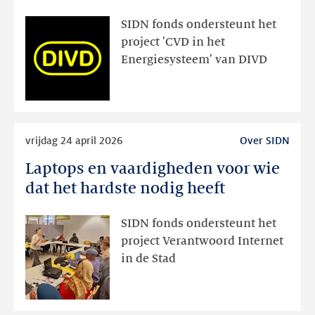
bewakers
van
SIDN fonds ondersteunt het
het
project 'CVD in het
energienet
Energiesysteem' van DIVD
Lees
vrijdag 24 april 2026
Over SIDN
meer
Laptops en vaardigheden voor wie
Laptops
en
dat het hardste nodig heeft
vaardigheden
voor
SIDN fonds ondersteunt het
wie
project Verantwoord Internet
dat
in de Stad
het
hardste
nodig