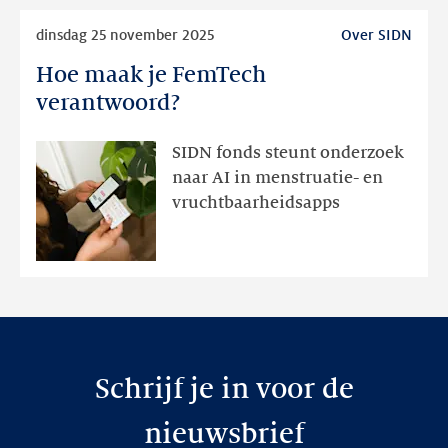
heeft
Lees
dinsdag 25 november 2025
Over SIDN
meer
Hoe maak je FemTech
Hoe
maak
verantwoord?
je
FemTech
SIDN fonds steunt onderzoek
verantwoord?
naar AI in menstruatie- en
vruchtbaarheidsapps
Schrijf je in voor de
nieuwsbrief