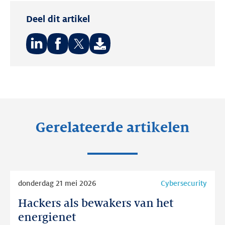
Deel dit artikel
Deel
Deel
Deel
op:
op:
op:
LinkedIn
Facebook
Twitter
Gerelateerde artikelen
Lees
donderdag 21 mei 2026
Cybersecurity
meer
Hackers als bewakers van het
Hackers
als
energienet