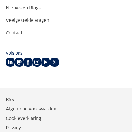
Nieuws en Blogs
Veelgestelde vragen
Contact
Volg ons
Volg
Volg
Volg
Volg
Volg
Volg
ons
ons
ons
ons
ons
ons
op
op
op
op
op
op
LinkedIn
Mastodon
Facebook
Instagram
Youtube
Twitter
RSS
Algemene voorwaarden
Cookieverklaring
Privacy