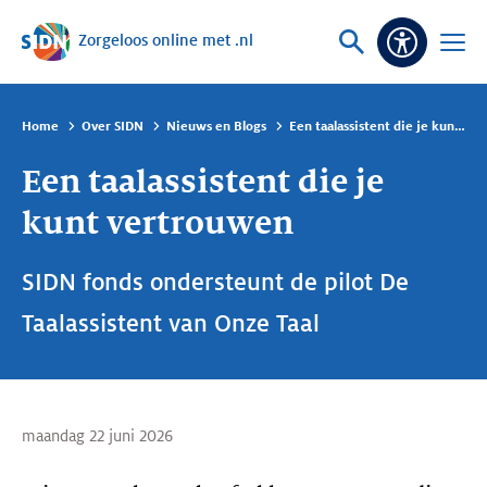
Zorgeloos online met .nl
Sla navigatie over
Vraag
Open
Toeganke
of
menu
zoek
Home
Over SIDN
Nieuws en Blogs
Een taalassistent die je kunt vertrouwen
Een taalassistent die je
kunt vertrouwen
SIDN fonds ondersteunt de pilot De
Taalassistent van Onze Taal
maandag 22 juni 2026