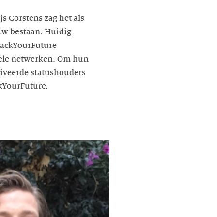
s Corstens zag het als
uw bestaan. Huidig
 HackYourFuture
onele netwerken. Om hun
tiveerde statushouders
kYourFuture.