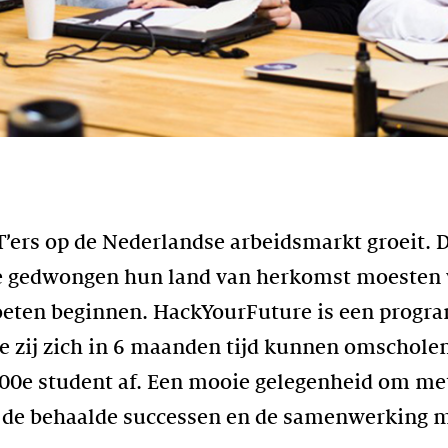
T’ers op de Nederlandse arbeidsmarkt groeit. D
e gedwongen hun land van herkomst moesten v
ten beginnen. HackYourFuture is een progr
e zij zich in 6 maanden tijd kunnen omschole
100e student af. Een mooie gelegenheid om me
op de behaalde successen en de samenwerking 