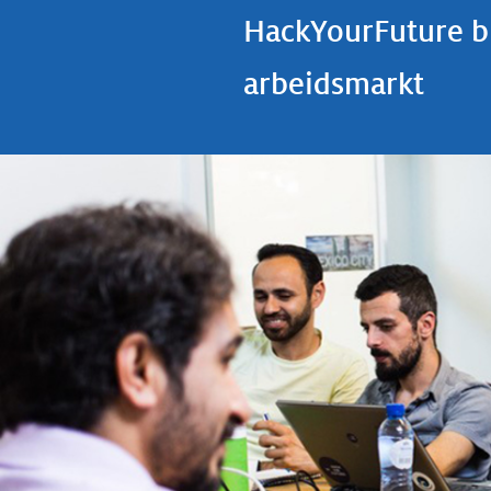
HackYourFuture bi
arbeidsmarkt