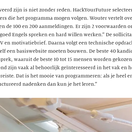
eerd zijn is niet zonder reden. HackYourFuture selectee
ers die het programma mogen volgen. Wouter vertelt over
sen de 100 en 200 aanmeldingen. Er zijn 2 voorwaarden 
 goed Engels spreken en hard willen werken.” De sollicit
V en motivatiebrief. Daarna volgt een technische opdra
zelf een basiswebsite moeten bouwen. De beste 40 kand
sprek, waaruit de beste 10 tot 15 mensen worden gekoze
nd zijn vaak al behoorlijk geïnteresseerd in het vak en 
reiste. Dat is het mooie van programmeren: als je heel erg
ructureerd nadenken dan kun je het leren.”