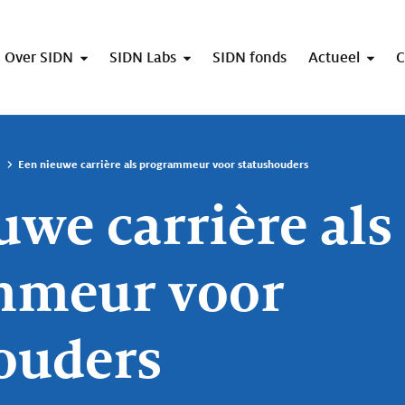
Over SIDN
SIDN Labs
SIDN fonds
Actueel
C
Een nieuwe carrière als programmeur voor statushouders
uwe carrière als
mmeur voor
ouders