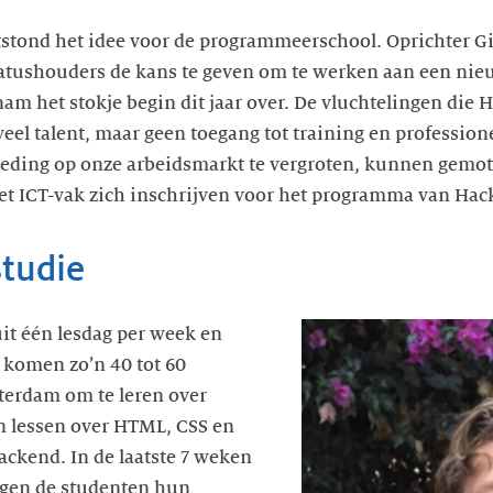
ntstond het idee voor de programmeerschool. Oprichter Gij
tushouders de kans te geven om te werken aan een nie
nam het stokje begin dit jaar over. De vluchtelingen die
eel talent, maar geen toegang tot training en professi
treding op onze arbeidsmarkt te vergroten, kunnen gemo
het ICT-vak zich inschrijven voor het programma van Hac
studie
it één lesdag per week en
g komen zo’n 40 tot 60
terdam om te leren over
 lessen over HTML, CSS en
ackend. In de laatste 7 weken
gen de studenten hun