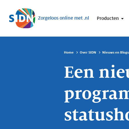
Sla navigatie over
Zorgeloos online met .nl
Producten
Home
Over SIDN
Nieuws en Blogs
Een nie
progra
statush