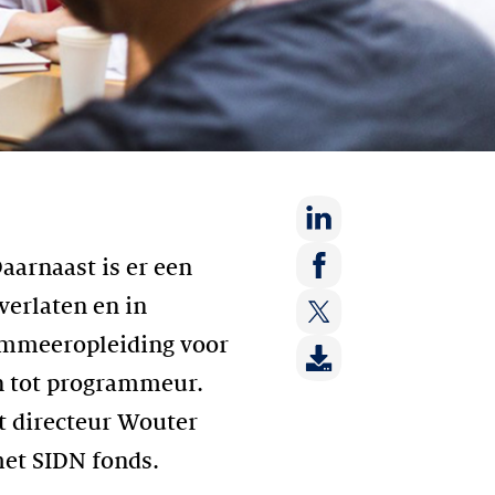
Deel
aarnaast is er een
op:
Deel
erlaten en in
LinkedIn
op:
ammeeropleiding voor
Deel
Facebook
op:
n tot programmeur.
Twitter
t directeur Wouter
met SIDN fonds.