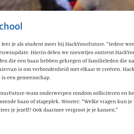
chool
eer je als student meer bij HackYourFuture. “Iedere wee
euwsupdate. Hierin delen we nieuwtjes omtrent HackYou
den die een baan hebben gekregen of familieleden die n
 hiervan is om verbondenheid met elkaar te creëren. Hac
t is een gemeenschap.
ourFuture-team onderwerpen rondom solliciteren en hel
ssende baan of stageplek. Wouter: “Welke vragen kun je 
nteer je jezelf? Ook daarmee vergroot je je kansen.”