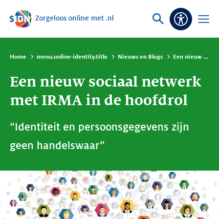
Zorgeloos online met .nl
Sla navigatie over
Vraag
Open
Toeganke
of
menu
zoek
Home
menu.online-identity.title
Nieuws en Blogs
Een nieuw sociaal netwerk met IRMA in de hoofdrol
Een nieuw sociaal netwerk
met IRMA in de hoofdrol
“Identiteit en persoonsgegevens zijn
geen handelswaar”