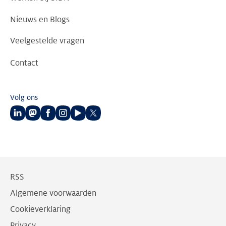
Nieuws en Blogs
Veelgestelde vragen
Contact
Volg ons
Volg
Volg
Volg
Volg
Volg
Volg
ons
ons
ons
ons
ons
ons
op
op
op
op
op
op
LinkedIn
Mastodon
Facebook
Instagram
Youtube
Twitter
RSS
Algemene voorwaarden
Cookieverklaring
Privacy