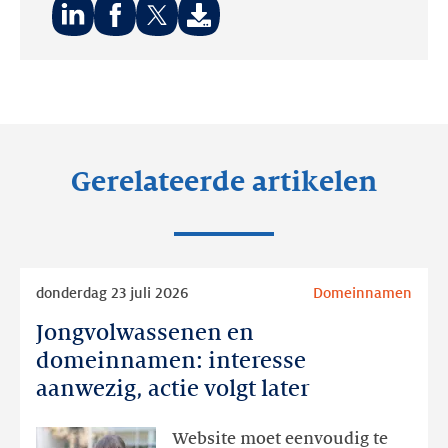
Deel
Deel
Deel
op:
op:
op:
LinkedIn
Facebook
Twitter
Gerelateerde artikelen
Lees
donderdag 23 juli 2026
Domeinnamen
meer
Jongvolwassenen en
Jongvolwassenen
en
domeinnamen: interesse
domeinnamen:
aanwezig, actie volgt later
interesse
aanwezig,
Website moet eenvoudig te