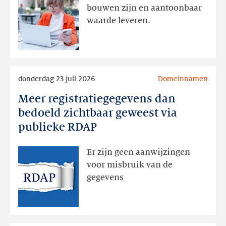
actie
bouwen zijn en aantoonbaar
volgt
waarde leveren.
later
Lees
donderdag 23 juli 2026
Domeinnamen
meer
Meer registratiegegevens dan
Meer
registratiegegevens
bedoeld zichtbaar geweest via
dan
publieke RDAP
bedoeld
zichtbaar
Er zijn geen aanwijzingen
geweest
voor misbruik van de
via
gegevens
publieke
RDAP