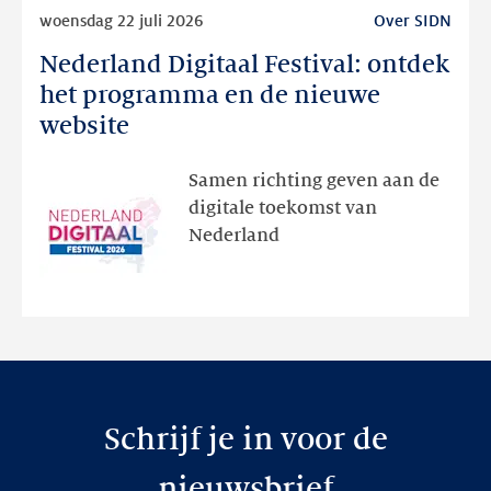
Lees
woensdag 22 juli 2026
Over SIDN
meer
Nederland Digitaal Festival: ontdek
Nederland
Digitaal
het programma en de nieuwe
Festival:
website
ontdek
het
Samen richting geven aan de
programma
digitale toekomst van
en
Nederland
de
nieuwe
website
Schrijf je in voor de
nieuwsbrief