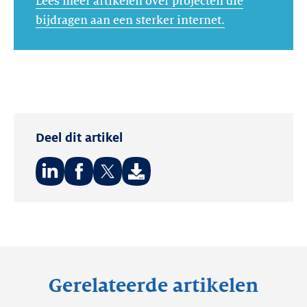
Lees meer artikelen over projecten die
bijdragen aan een sterker internet.
Deel dit artikel
Deel
Deel
Deel
op:
op:
op:
LinkedIn
Facebook
Twitter
Gerelateerde artikelen