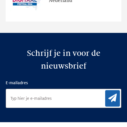
Nederland
de
nieuwe
website
Schrijf je in voor de
nieuwsbrief
E-mailadres
Aan