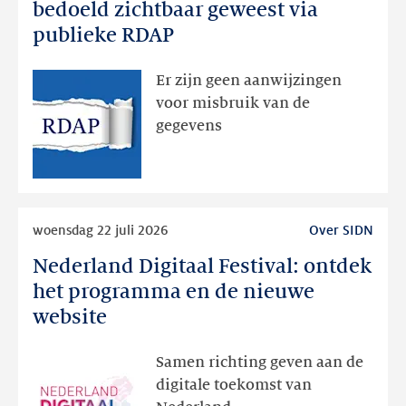
registratiegegevens
bedoeld zichtbaar geweest via
dan
publieke RDAP
bedoeld
zichtbaar
Er zijn geen aanwijzingen
geweest
voor misbruik van de
via
gegevens
publieke
RDAP
Lees
woensdag 22 juli 2026
Over SIDN
meer
Nederland Digitaal Festival: ontdek
Nederland
Digitaal
het programma en de nieuwe
Festival:
website
ontdek
het
Samen richting geven aan de
programma
digitale toekomst van
en