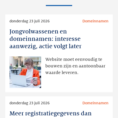
Lees
donderdag 23 juli 2026
Domeinnamen
meer
Jongvolwassenen en
Jongvolwassenen
en
domeinnamen: interesse
domeinnamen:
aanwezig, actie volgt later
interesse
aanwezig,
Website moet eenvoudig te
actie
bouwen zijn en aantoonbaar
volgt
waarde leveren.
later
Lees
donderdag 23 juli 2026
Domeinnamen
meer
Meer registratiegegevens dan
Meer