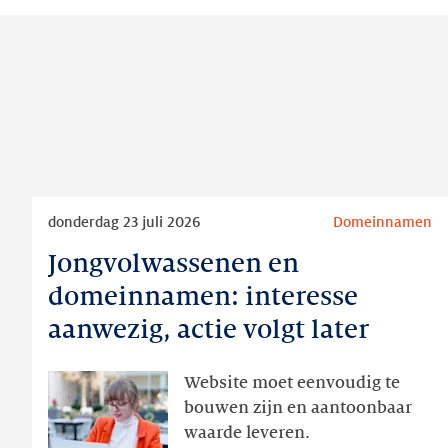
Lees
donderdag 23 juli 2026
Domeinnamen
meer
Jongvolwassenen en
Jongvolwassenen
en
domeinnamen: interesse
domeinnamen:
aanwezig, actie volgt later
interesse
aanwezig,
Website moet eenvoudig te
actie
bouwen zijn en aantoonbaar
volgt
waarde leveren.
later