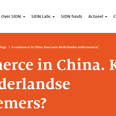
Over SIDN
SIDN Labs
SIDN fonds
Actueel
C
logs
E-commerce in China. Kans voor Nederlandse ondernemers?
rce in China. 
derlandse
emers?