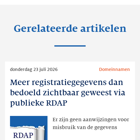
Gerelateerde artikelen
Lees
donderdag 23 juli 2026
Domeinnamen
meer
Meer registratiegegevens dan
Meer
registratiegegevens
bedoeld zichtbaar geweest via
dan
publieke RDAP
bedoeld
zichtbaar
Er zijn geen aanwijzingen voor
geweest
misbruik van de gegevens
via
publieke