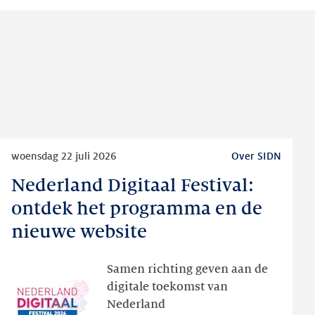
Lees
woensdag 22 juli 2026
Over SIDN
meer
Nederland Digitaal Festival:
Nederland
Digitaal
ontdek het programma en de
Festival:
nieuwe website
ontdek
het
Samen richting geven aan de
programma
digitale toekomst van
en
Nederland
de