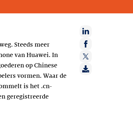
Deel
r weg. Steeds meer
op:
Deel
phone van Huawei. In
LinkedIn
op:
 goederen op Chinese
Deel
Facebook
op:
pelers vormen. Waar de
Twitter
ommelt is het .cn-
en geregistreerde