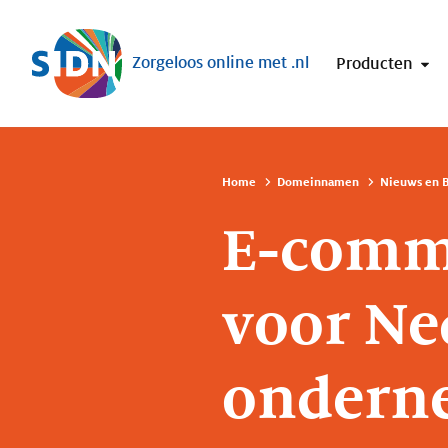
Sla navigatie over
Zorgeloos online met .nl
Producten
Home
Domeinnamen
Nieuws en B
E-comme
voor Ne
ondern