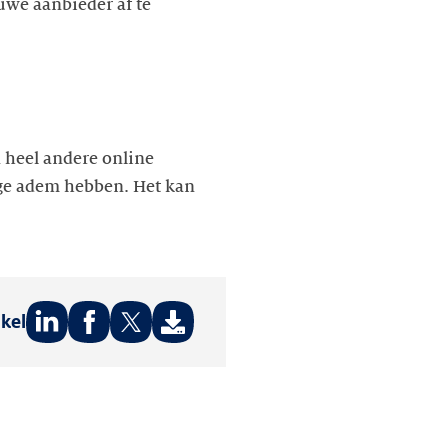
we aanbieder af te
 heel andere online
nge adem hebben. Het kan
ikel
Deel
Deel
Deel
op:
op:
op:
LinkedIn
Facebook
Twitter