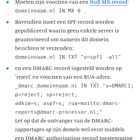
Moeten zijn voorzien van een
Null MX-record
domeinnaam.nl IN MX 0 .
Bovendien moet een SPF-record worden
gepubliceerd waarin geen enkele server is
geautoriseerd om namens dit domein
domeinnaam.nl IN TXT "v=spf1 -all"
en een DMARC-record ingesteld worden op
_dmarc.domeinnaam.nl IN TXT "v=DMARC1;
p=reject; sp=reject;
adkim=s; aspf=s; rua=mailto:dmarc-
Let op dat de ontvanger van de DMARC-
rapportages
op zijn domein
wel eerst middels
een DMARC authorization-record toestemming