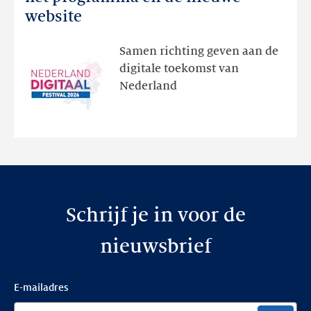
Festival:
website
ontdek
het
Samen richting geven aan de
programma
digitale toekomst van
en
Nederland
de
nieuwe
website
Schrijf je in voor de
nieuwsbrief
E-mailadres