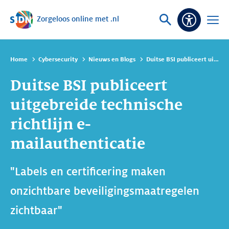
Zorgeloos online met .nl
Sla navigatie over
Vraag
Open
Toeganke
of
menu
zoek
Home
Cybersecurity
Nieuws en Blogs
Duitse BSI publiceert uitgebreide technische richtlijn e-mailauthenticatie
Duitse BSI publiceert
uitgebreide technische
richtlijn e-
mailauthenticatie
"Labels en certificering maken
onzichtbare beveiligingsmaatregelen
zichtbaar"