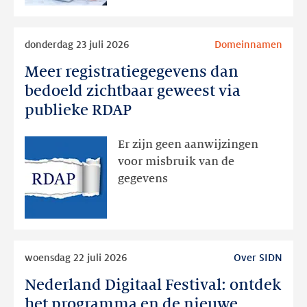
Lees
donderdag 23 juli 2026
Domeinnamen
meer
Meer registratiegegevens dan
Meer
registratiegegevens
bedoeld zichtbaar geweest via
dan
publieke RDAP
bedoeld
zichtbaar
Er zijn geen aanwijzingen
geweest
voor misbruik van de
via
gegevens
publieke
RDAP
Lees
woensdag 22 juli 2026
Over SIDN
meer
Nederland Digitaal Festival: ontdek
Nederland
Digitaal
het programma en de nieuwe