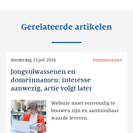
LinkedIn
Facebook
Twitter
Gerelateerde artikelen
Lees
donderdag 23 juli 2026
Domeinnamen
meer
Jongvolwassenen en
Jongvolwassenen
en
domeinnamen: interesse
domeinnamen:
aanwezig, actie volgt later
interesse
aanwezig,
Website moet eenvoudig te
actie
bouwen zijn en aantoonbaar
volgt
waarde leveren.
later