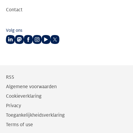
Contact
Volg ons
Volg
Volg
Volg
Volg
Volg
Volg
ons
ons
ons
ons
ons
ons
op
op
op
op
op
op
LinkedIn
Mastodon
Facebook
Instagram
Youtube
Twitter
RSS
Algemene voorwaarden
Cookieverklaring
Privacy
Toegankelijkheidsverklaring
Terms of use