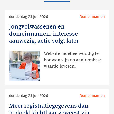
Lees
donderdag 23 juli 2026
Domeinnamen
meer
Jongvolwassenen en
Jongvolwassenen
en
domeinnamen: interesse
domeinnamen:
aanwezig, actie volgt later
interesse
aanwezig,
Website moet eenvoudig te
actie
bouwen zijn en aantoonbaar
volgt
waarde leveren.
later
Lees
donderdag 23 juli 2026
Domeinnamen
meer
Meer registratiegegevens dan
Meer
registratiegegevens
bedoeld zichtbaar geweest via