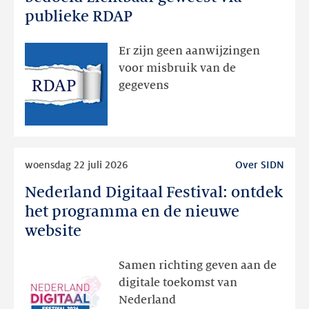
dan
publieke RDAP
bedoeld
zichtbaar
Er zijn geen aanwijzingen
geweest
voor misbruik van de
via
gegevens
publieke
RDAP
Lees
woensdag 22 juli 2026
Over SIDN
meer
Nederland Digitaal Festival: ontdek
Nederland
Digitaal
het programma en de nieuwe
Festival:
website
ontdek
het
Samen richting geven aan de
programma
digitale toekomst van
en
Nederland