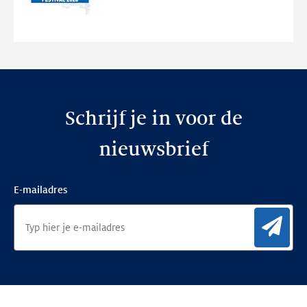
de
nieuwe
website
Schrijf je in voor de
nieuwsbrief
E-mailadres
Aan