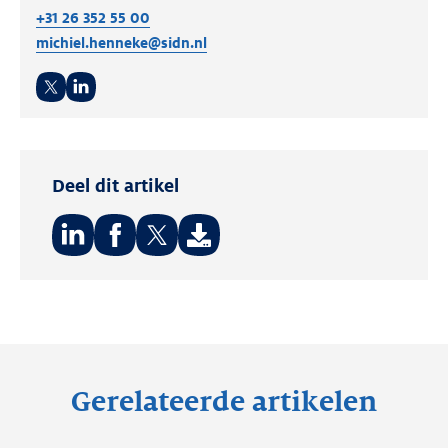
+31 26 352 55 00
michiel.henneke@sidn.nl
Twitter
LinkedIn
Deel dit artikel
Deel
Deel
Deel
op:
op:
op:
LinkedIn
Facebook
Twitter
Gerelateerde artikelen