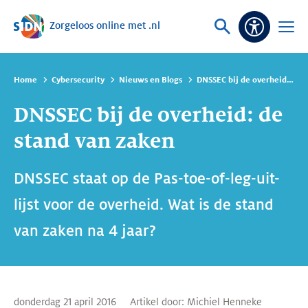
Zorgeloos online met .nl
Sla navigatie over
Vraag
Open
Toeganke
of
menu
zoek
Home
Cybersecurity
Nieuws en Blogs
DNSSEC bij de overheid: de stand van zaken
DNSSEC bij de overheid: de
stand van zaken
DNSSEC staat op de Pas-toe-of-leg-uit-
lijst voor de overheid. Wat is de stand
van zaken na 4 jaar?
donderdag 21 april 2016
Artikel door:
Michiel Henneke