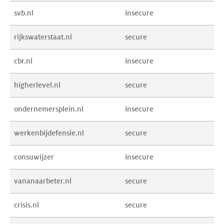
svb.nl
insecure
rijkswaterstaat.nl
secure
cbr.nl
insecure
higherlevel.nl
secure
ondernemersplein.nl
insecure
werkenbijdefensie.nl
secure
consuwijzer
insecure
vananaarbeter.nl
secure
crisis.nl
secure