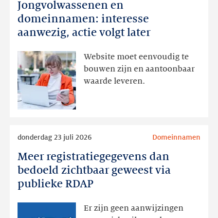
Jongvolwassenen en
Jongvolwassenen
en
domeinnamen: interesse
domeinnamen:
aanwezig, actie volgt later
interesse
aanwezig,
Website moet eenvoudig te
actie
bouwen zijn en aantoonbaar
volgt
waarde leveren.
later
Lees
donderdag 23 juli 2026
Domeinnamen
meer
Meer registratiegegevens dan
Meer
registratiegegevens
bedoeld zichtbaar geweest via
dan
publieke RDAP
bedoeld
zichtbaar
Er zijn geen aanwijzingen
geweest