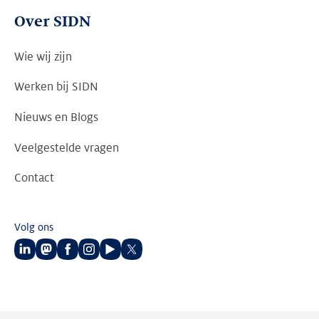
Over SIDN
Wie wij zijn
Werken bij SIDN
Nieuws en Blogs
Veelgestelde vragen
Contact
Volg ons
Volg
Volg
Volg
Volg
Volg
Volg
ons
ons
ons
ons
ons
ons
op
op
op
op
op
op