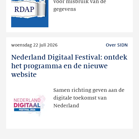
voor misbruik van de
via
gegevens
publieke
RDAP
Lees
woensdag 22 juli 2026
Over SIDN
meer
Nederland Digitaal Festival: ontdek
Nederland
Digitaal
het programma en de nieuwe
Festival:
website
ontdek
het
Samen richting geven aan de
programma
digitale toekomst van
en
Nederland
de
nieuwe
website