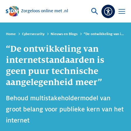
Zorgeloos online met .nl
Sla navigatie over
Vraag
Open
Toeganke
of
menu
zoek
Home
Cybersecurity
Nieuws en Blogs
“De ontwikkeling van internetstandaarden is geen puur technische aangelegenheid meer”
“De ontwikkeling van
internetstandaarden is
geen puur technische
aangelegenheid meer”
Behoud multistakeholdermodel van
groot belang voor publieke kern van het
internet