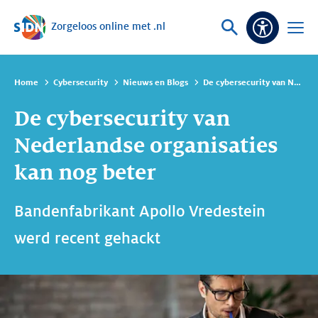
Zorgeloos online met .nl
Sla navigatie over
Vraag
Open
Toeganke
of
menu
zoek
Home
Cybersecurity
Nieuws en Blogs
De cybersecurity van Nederlandse organisaties kan nog beter
De cybersecurity van
Nederlandse organisaties
kan nog beter
Bandenfabrikant Apollo Vredestein
werd recent gehackt