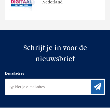
Nederland
de
nieuwe
website
Schrijf je in voor de
nieuwsbrief
E-mailadres
Aan