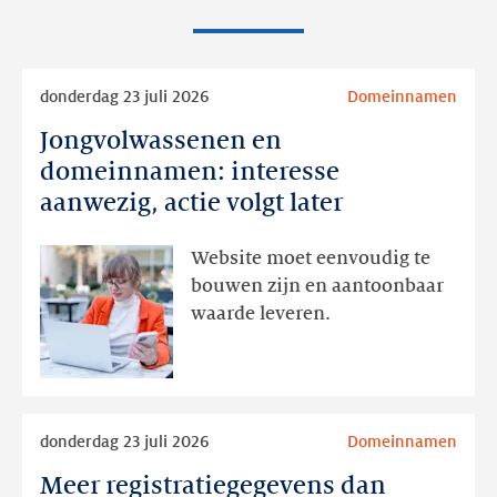
Lees
donderdag 23 juli 2026
Domeinnamen
meer
Jongvolwassenen en
Jongvolwassenen
en
domeinnamen: interesse
domeinnamen:
aanwezig, actie volgt later
interesse
aanwezig,
Website moet eenvoudig te
actie
bouwen zijn en aantoonbaar
volgt
waarde leveren.
later
Lees
donderdag 23 juli 2026
Domeinnamen
meer
Meer registratiegegevens dan
Meer