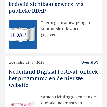
registratiegegevens
bedoeld zichtbaar geweest via
dan
publieke RDAP
bedoeld
zichtbaar
Er zijn geen aanwijzingen
geweest
voor misbruik van de
via
gegevens
publieke
RDAP
Lees
woensdag 22 juli 2026
Over SIDN
meer
Nederland Digitaal Festival: ontdek
Nederland
Digitaal
het programma en de nieuwe
Festival:
website
ontdek
het
Samen richting geven aan de
programma
digitale toekomst van
en