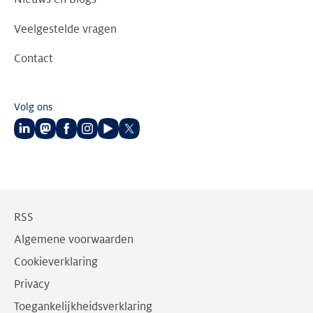
Veelgestelde vragen
Contact
Volg ons
Volg
Volg
Volg
Volg
Volg
Volg
ons
ons
ons
ons
ons
ons
op
op
op
op
op
op
LinkedIn
Mastodon
Facebook
Instagram
Youtube
Twitter
RSS
Algemene voorwaarden
Cookieverklaring
Privacy
Toegankelijkheidsverklaring