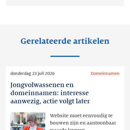
Deel
Deel
Deel
op:
op:
op:
LinkedIn
Facebook
Twitter
Gerelateerde artikelen
Lees
donderdag 23 juli 2026
Domeinnamen
meer
Jongvolwassenen en
Jongvolwassenen
en
domeinnamen: interesse
domeinnamen:
aanwezig, actie volgt later
interesse
aanwezig,
Website moet eenvoudig te
actie
bouwen zijn en aantoonbaar
volgt