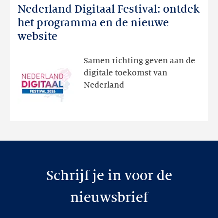
Nederland Digitaal Festival: ontdek
Nederland
Digitaal
het programma en de nieuwe
Festival:
website
ontdek
het
Samen richting geven aan de
programma
digitale toekomst van
en
Nederland
de
nieuwe
website
Schrijf je in voor de
nieuwsbrief