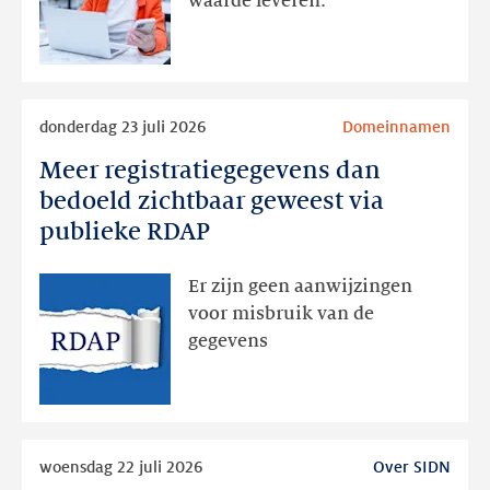
waarde leveren.
later
Lees
donderdag 23 juli 2026
Domeinnamen
meer
Meer registratiegegevens dan
Meer
registratiegegevens
bedoeld zichtbaar geweest via
dan
publieke RDAP
bedoeld
zichtbaar
Er zijn geen aanwijzingen
geweest
voor misbruik van de
via
gegevens
publieke
RDAP
Lees
woensdag 22 juli 2026
Over SIDN
meer