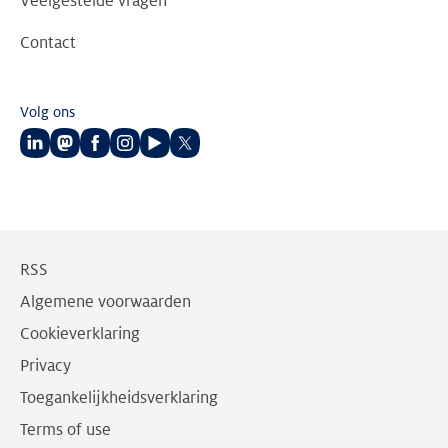
Veelgestelde vragen
Contact
Volg ons
Volg
Volg
Volg
Volg
Volg
Volg
ons
ons
ons
ons
ons
ons
op
op
op
op
op
op
LinkedIn
Mastodon
Facebook
Instagram
Youtube
Twitter
RSS
Algemene voorwaarden
Cookieverklaring
Privacy
Toegankelijkheidsverklaring
Terms of use