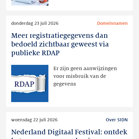
Lees
donderdag 23 juli 2026
Domeinnamen
meer
Meer registratiegegevens dan
Meer
registratiegegevens
bedoeld zichtbaar geweest via
dan
publieke RDAP
bedoeld
zichtbaar
Er zijn geen aanwijzingen
geweest
voor misbruik van de
via
gegevens
publieke
RDAP
Lees
woensdag 22 juli 2026
Over SIDN
meer
Nederland Digitaal Festival: ontdek
Nederland