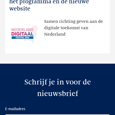
Digitaal
het programma en de nieuwe
Festival:
website
ontdek
het
Samen richting geven aan de
programma
digitale toekomst van
en
Nederland
de
nieuwe
website
Schrijf je in voor de
nieuwsbrief
E-mailadres