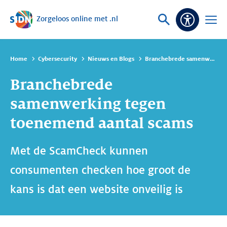
Zorgeloos online met .nl
Sla navigatie over
Vraag
Open
Toeganke
of
menu
zoek
Home
Cybersecurity
Nieuws en Blogs
Branchebrede samenwerking tegen toenemend aantal scams
Branchebrede
samenwerking tegen
toenemend aantal scams
Met de ScamCheck kunnen
consumenten checken hoe groot de
kans is dat een website onveilig is