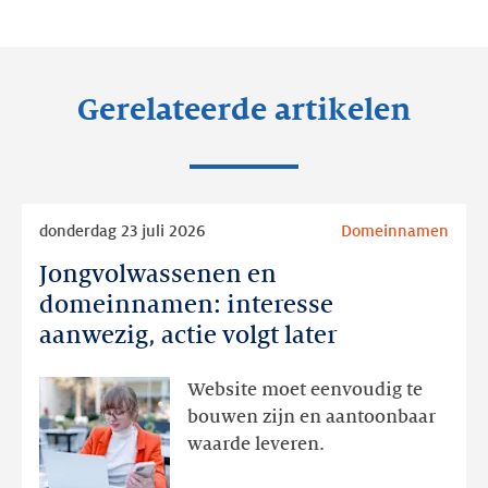
LinkedIn
Facebook
Twitter
Gerelateerde artikelen
Lees
donderdag 23 juli 2026
Domeinnamen
meer
Jongvolwassenen en
Jongvolwassenen
en
domeinnamen: interesse
domeinnamen:
aanwezig, actie volgt later
interesse
aanwezig,
Website moet eenvoudig te
actie
bouwen zijn en aantoonbaar
volgt
waarde leveren.
later