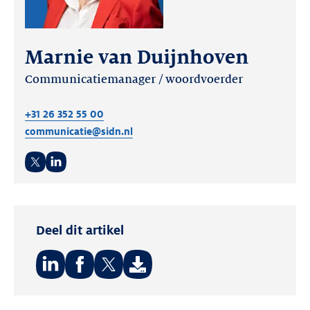
Marnie van Duijnhoven
Communicatiemanager / woordvoerder
+31 26 352 55 00
communicatie@sidn.nl
Twitter
LinkedIn
Deel dit artikel
Deel
Deel
Deel
op:
op:
op: