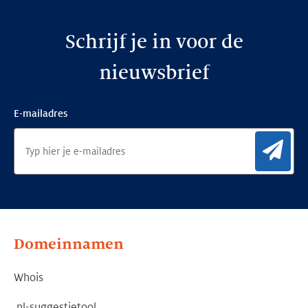
Schrijf je in voor de
nieuwsbrief
E-mailadres
Aan
Domeinnamen
Whois
.nl-suggestietool