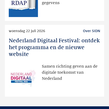
via
gegevens
publieke
RDAP
Lees
woensdag 22 juli 2026
Over SIDN
meer
Nederland Digitaal Festival: ontdek
Nederland
Digitaal
het programma en de nieuwe
Festival:
website
ontdek
het
Samen richting geven aan de
programma
digitale toekomst van
en
Nederland
de
nieuwe
website