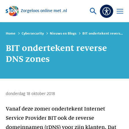
Zorgeloos online met .nl
Sla navigatie over
Vraag
Open
Toeganke
of
menu
zoek
Home
Cybersecurity
Nieuws en Blogs
BIT ondertekent reverse DNS zones
BIT ondertekent reverse
DNS zones
donderdag 18 oktober 2018
Vanaf deze zomer ondertekent Internet
Service Provider BIT ook de reverse
domeinnamen (rDNS) voor zijn klanten. Dat