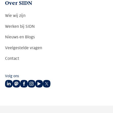
Over SIDN
Wie wij zijn
Werken bij SIDN
Nieuws en Blogs
Veelgestelde vragen
Contact
Volg ons
Volg
Volg
Volg
Volg
Volg
Volg
ons
ons
ons
ons
ons
ons
op
op
op
op
op
op
LinkedIn
Mastodon
Facebook
Instagram
Youtube
Twitter