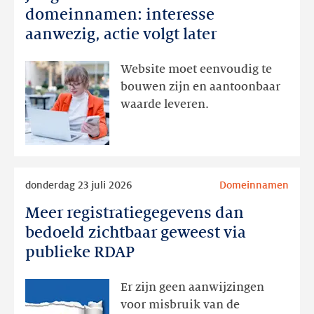
en
domeinnamen: interesse
domeinnamen:
aanwezig, actie volgt later
interesse
aanwezig,
Website moet eenvoudig te
actie
bouwen zijn en aantoonbaar
volgt
waarde leveren.
later
Lees
donderdag 23 juli 2026
Domeinnamen
meer
Meer registratiegegevens dan
Meer
registratiegegevens
bedoeld zichtbaar geweest via
dan
publieke RDAP
bedoeld
zichtbaar
Er zijn geen aanwijzingen
geweest
voor misbruik van de