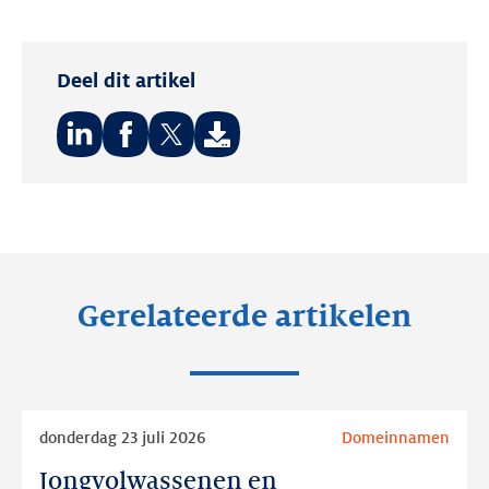
Deel dit artikel
Deel
Deel
Deel
op:
op:
op:
LinkedIn
Facebook
Twitter
Gerelateerde artikelen
Lees
donderdag 23 juli 2026
Domeinnamen
meer
Jongvolwassenen en
Jongvolwassenen