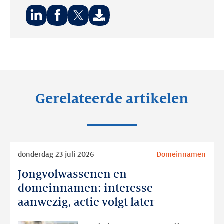
Deel
Deel
Deel
op:
op:
op:
LinkedIn
Facebook
Twitter
Gerelateerde artikelen
Lees
donderdag 23 juli 2026
Domeinnamen
meer
Jongvolwassenen en
Jongvolwassenen
en
domeinnamen: interesse
domeinnamen:
aanwezig, actie volgt later
interesse
aanwezig,