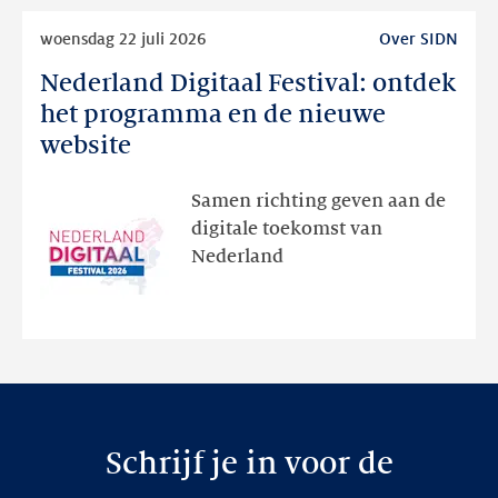
Lees
woensdag 22 juli 2026
Over SIDN
meer
Nederland Digitaal Festival: ontdek
Nederland
Digitaal
het programma en de nieuwe
Festival:
website
ontdek
het
Samen richting geven aan de
programma
digitale toekomst van
en
Nederland
de
nieuwe
website
Schrijf je in voor de