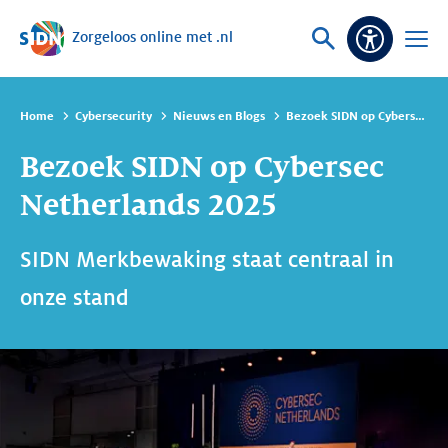
Zorgeloos online met .nl
Sla navigatie over
Vraag
Open
Toeganke
of
menu
zoek
Home
Cybersecurity
Nieuws en Blogs
Bezoek SIDN op Cybersec Netherlands 2025
Bezoek SIDN op Cybersec
Netherlands 2025
SIDN Merkbewaking staat centraal in
onze stand