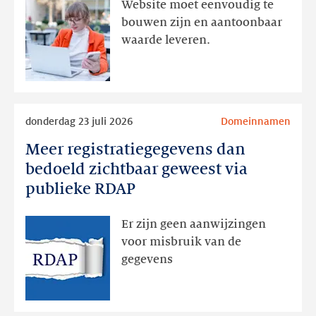
Website moet eenvoudig te
actie
bouwen zijn en aantoonbaar
volgt
waarde leveren.
later
Lees
donderdag 23 juli 2026
Domeinnamen
meer
Meer registratiegegevens dan
Meer
registratiegegevens
bedoeld zichtbaar geweest via
dan
publieke RDAP
bedoeld
zichtbaar
Er zijn geen aanwijzingen
geweest
voor misbruik van de
via
gegevens
publieke
RDAP