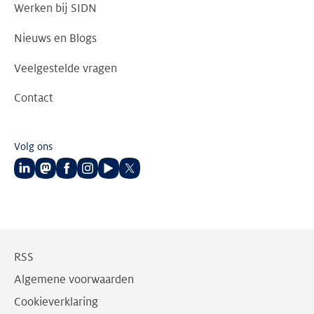
Werken bij SIDN
Nieuws en Blogs
Veelgestelde vragen
Contact
Volg ons
Volg
Volg
Volg
Volg
Volg
Volg
ons
ons
ons
ons
ons
ons
op
op
op
op
op
op
LinkedIn
Mastodon
Facebook
Instagram
Youtube
Twitter
RSS
Algemene voorwaarden
Cookieverklaring