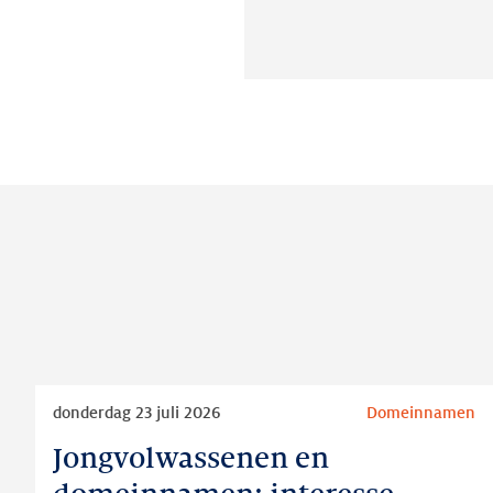
Lees
donderdag 23 juli 2026
Domeinnamen
meer
Jongvolwassenen en
Jongvolwassenen
en