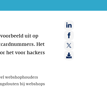
Deel
jvoorbeeld uit op
op:
Deel
itcardnummers. Het
LinkedIn
op:
or het voor hackers
Deel
Facebook
op:
Twitter
veel webshophouders
ingsfouten bij webshops