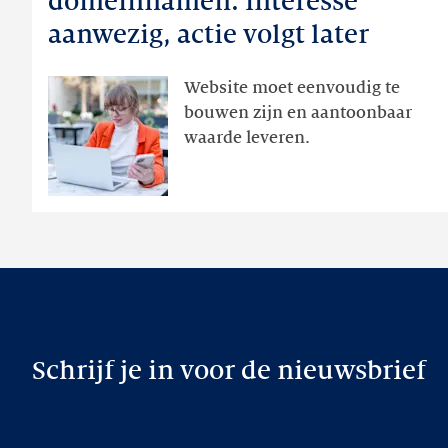
domeinnamen: interesse
domeinnamen:
aanwezig, actie volgt later
interesse
aanwezig,
Website moet eenvoudig te
actie
bouwen zijn en aantoonbaar
volgt
waarde leveren.
later
Schrijf je in voor de nieuwsbrief