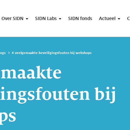
Over SIDN
SIDN Labs
SIDN fonds
Actueel
C
logs
4 veelgemaakte beveiligingsfouten bij webshops
emaakte
gingsfouten bij
ps