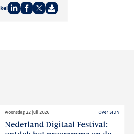
ikel
Deel
Deel
Deel
op:
op:
op:
LinkedIn
Facebook
Twitter
Lees
woensdag 22 juli 2026
Over SIDN
meer
Nederland Digitaal Festival:
Nederland
Digitaal