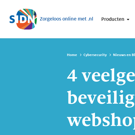
Sla navigatie over
Zorgeloos online met .nl
Producten
Home
Cybersecurity
Nieuws en B
4 veelg
beveili
websho