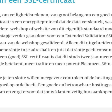
n een SSL-certificaat
, om veiligheidsredenen, van groot belang om een goed w
icaat is een encryptieprotocol dat de data versleutelt, w
dere webshop of website zou dit eigenlijk standaard mo
tapje verder gaan door voor een Extended Validation SSL-
naar van de webshop gevalideerd. Alleen dit uitgebreidere
ene slotje in je adresbalk en juist dat slotje geeft cons
n (goed) SSL-certificaat is dat dit sinds twee jaar meet
le betekent, meer traffic en meer potentiële omzet. Win-
e je ten slotte willen meegeven: controleer of de hostingp
goed op orde heeft. Een goede en betrouwbare hostingpart
staan en zorgt ervoor dat jouw klanten veilig hun aankope