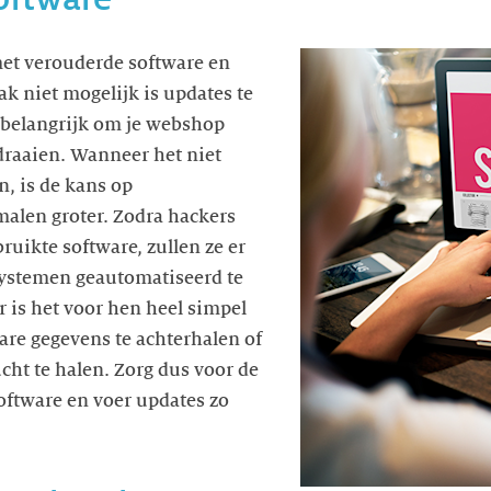
et verouderde software en
k niet mogelijk is updates te
n belangrijk om je webshop
n draaien. Wanneer het niet
n, is de kans op
malen groter. Zodra hackers
ruikte software, zullen ze er
systemen geautomatiseerd te
r is het voor hen heel simpel
re gegevens te achterhalen of
ucht te halen. Zorg dus voor de
oftware en voer updates zo