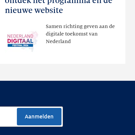
ontdek het programma en de
Festival:
nieuwe website
ontdek
het
Samen richting geven aan de
programma
digitale toekomst van
en
Nederland
de
nieuwe
website
Aanmelden