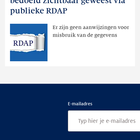
bedoeld zichtbaar geweest via
dan
publieke RDAP
bedoeld
zichtbaar
Er zijn geen aanwijzingen voor
geweest
misbruik van de gegevens
via
publieke
RDAP
E-mailadres