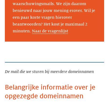
waarschuwingsmails. We zijn daarom
benieuwd naar jouw mening erover. Wil je
een paar korte vragen hierover
beantwoorden? Het kost je maximaal 2
minuten.
Naar de vragenlijst
De mail die we sturen bij meerdere domeinnamen
Belangrijke informatie over je
opgezegde domeinnamen