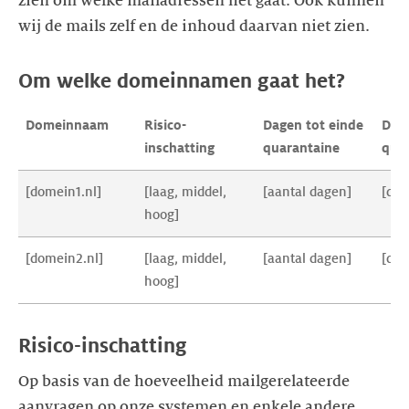
zien om welke mailadressen het gaat. Ook kunnen
Om welke domeinnamen gaat het?
Domeinnaam
Risico-
Dagen tot einde 
Dat
inschatting
quarantaine
qua
[domein1.nl]
[laag, middel, 
[aantal dagen]
[da
hoog]
[domein2.nl]
[laag, middel, 
[aantal dagen]
[da
hoog]
Risico-inschatting
Op basis van de hoeveelheid mailgerelateerde
aanvragen op onze systemen en enkele andere