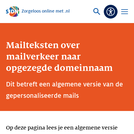
Zorgeloos online met .nl
Sla navigatie over
Vraag
Open
Toeganke
of
menu
zoek
Mailteksten over
mailverkeer naar
opgezegde domeinnaam
Dit betreft een algemene versie van de
gepersonaliseerde mails
Op deze pagina lees je een algemene versie