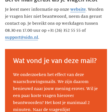
Je leest meer informatie op onze
website
. Worden
je vragen hier niet beantwoord, neem dan gerust
contact op. Je bereikt ons op werkdagen tussen
08.30 en 17.00 uur op +31 (26) 352 55 55 of
support@sidn.nl
.
Wat vond je van deze mail?
We onderzoeken het effect van deze
waarschuwingsmails. We zijn daarom
benieuwd naar jouw mening erover. Wil je
een paar korte vragen hierover
beantwoorden? Het kost je maximaal 2
minuten.
Naar de vragenlijst