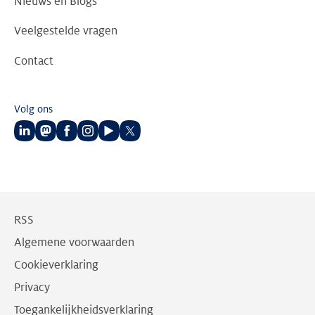
Nieuws en Blogs
Veelgestelde vragen
Contact
Volg ons
Volg
Volg
Volg
Volg
Volg
Volg
ons
ons
ons
ons
ons
ons
op
op
op
op
op
op
LinkedIn
Mastodon
Facebook
Instagram
Youtube
Twitter
RSS
Algemene voorwaarden
Cookieverklaring
Privacy
Toegankelijkheidsverklaring