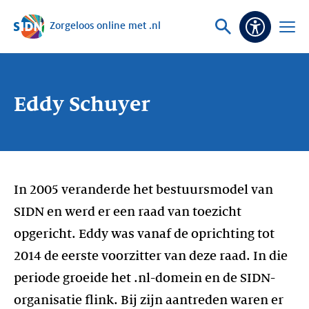
Zorgeloos online met .nl
Sla navigatie over
Vraag
Open
Toeganke
of
menu
zoek
Eddy Schuyer
In 2005 veranderde het bestuursmodel van
SIDN en werd er een raad van toezicht
opgericht. Eddy was vanaf de oprichting tot
2014 de eerste voorzitter van deze raad. In die
periode groeide het .nl-domein en de SIDN-
organisatie flink. Bij zijn aantreden waren er