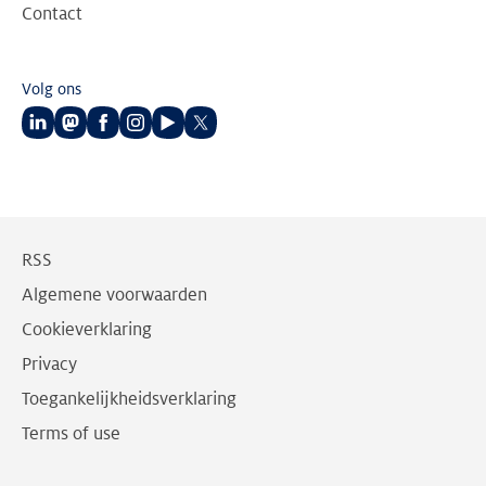
Contact
Volg ons
Volg
Volg
Volg
Volg
Volg
Volg
ons
ons
ons
ons
ons
ons
op
op
op
op
op
op
LinkedIn
Mastodon
Facebook
Instagram
Youtube
Twitter
RSS
Algemene voorwaarden
Cookieverklaring
Privacy
Toegankelijkheidsverklaring
Terms of use