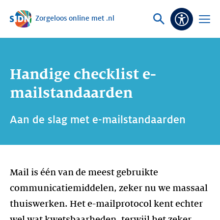
Zorgeloos online met .nl
Sla navigatie over
Vraag
Open
Toeganke
of
menu
zoek
Handige checklist e-
mailstandaarden
Aan de slag met e-mailstandaarden
Mail is één van de meest gebruikte
communicatiemiddelen, zeker nu we massaal
thuiswerken. Het e-mailprotocol kent echter
wel wat kwetsbaarheden, terwijl het zeker