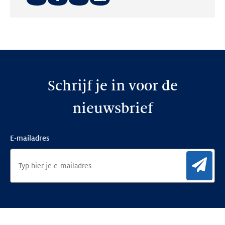
Deel
Deel
Deel
op:
op:
op:
LinkedIn
Facebook
Twitter
Schrijf je in voor de
nieuwsbrief
E-mailadres
Aan