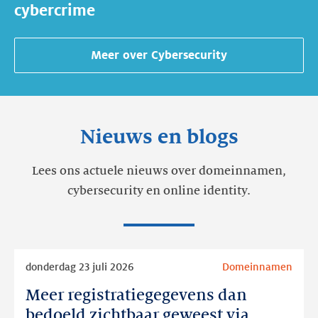
cybercrime
Meer over
Cybersecurity
Nieuws en blogs
Lees ons actuele nieuws over domeinnamen,
cybersecurity en online identity.
Lees
donderdag 23 juli 2026
Domeinnamen
meer
Meer registratiegegevens dan
Meer
registratiegegevens
bedoeld zichtbaar geweest via