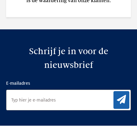
is de waardering van onze klanten.
Schrijf je in voor de
nieuwsbrief
E-mailadres
Aan