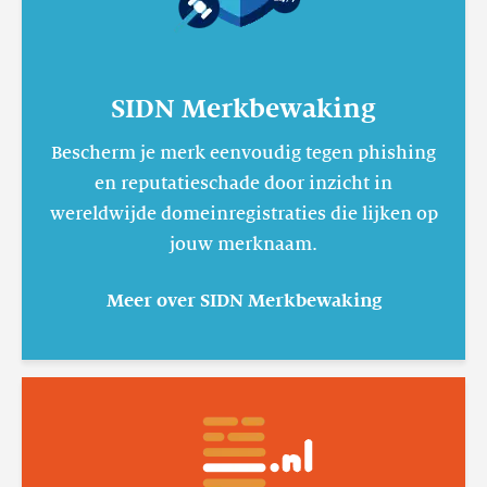
SIDN Merkbewaking
Bescherm je merk eenvoudig tegen phishing
en reputatieschade door inzicht in
wereldwijde domeinregistraties die lijken op
jouw merknaam.
Meer over SIDN Merkbewaking
Lees
meer
.nl-
suggestietool