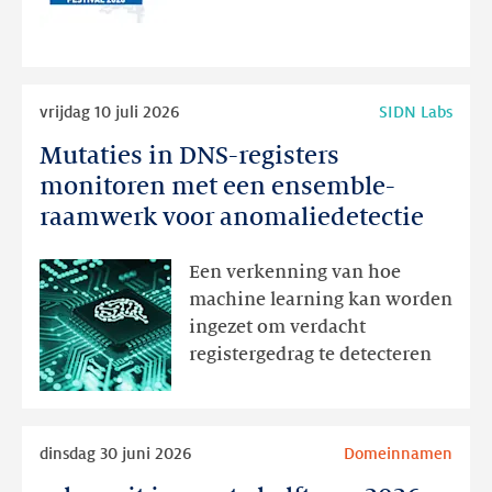
de
nieuwe
website
Lees
vrijdag 10 juli 2026
SIDN Labs
meer
Mutaties in DNS-registers
Mutaties
in
monitoren met een ensemble-
DNS-
raamwerk voor anomaliedetectie
registers
monitoren
Een verkenning van hoe
met
machine learning kan worden
een
ingezet om verdacht
ensemble-
registergedrag te detecteren
raamwerk
voor
anomaliedetectie
Lees
dinsdag 30 juni 2026
Domeinnamen
meer