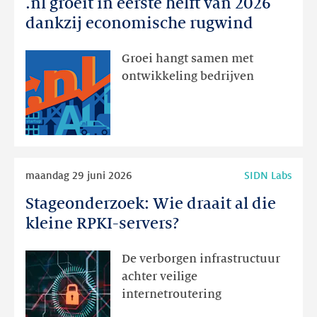
.nl groeit in eerste helft van 2026
.nl
groeit
dankzij economische rugwind
in
eerste
Groei hangt samen met
helft
ontwikkeling bedrijven
van
2026
dankzij
economische
rugwind
Lees
maandag 29 juni 2026
SIDN Labs
meer
Stageonderzoek: Wie draait al die
Stageonderzoek:
Wie
kleine RPKI-servers?
draait
al
De verborgen infrastructuur
die
achter veilige
kleine
internetroutering
RPKI-