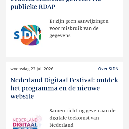
dan
publieke RDAP
bedoeld
zichtbaar
Er zijn geen aanwijzingen
geweest
voor misbruik van de
via
gegevens
publieke
RDAP
Lees
woensdag 22 juli 2026
Over SIDN
meer
Nederland Digitaal Festival: ontdek
Nederland
Digitaal
het programma en de nieuwe
Festival:
website
ontdek
het
Samen richting geven aan de
programma
digitale toekomst van
en
Nederland