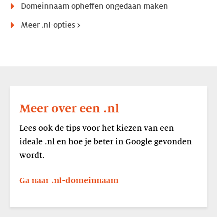
Domeinnaam opheffen ongedaan maken
Meer .nl-opties >
Lees
meer
Meer over een .nl
Meer
over
Lees ook de tips voor het kiezen van een
een
ideale .nl en hoe je beter in Google gevonden
.nl
wordt.
Ga naar .nl-domeinnaam