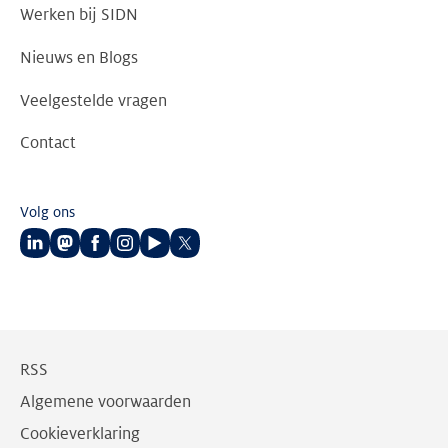
Werken bij SIDN
Nieuws en Blogs
Veelgestelde vragen
Contact
Volg ons
Volg
Volg
Volg
Volg
Volg
Volg
ons
ons
ons
ons
ons
ons
op
op
op
op
op
op
LinkedIn
Mastodon
Facebook
Instagram
Youtube
Twitter
RSS
Algemene voorwaarden
Cookieverklaring