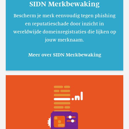
SIDN Merkbewaking
Bescherm je merk eenvoudig tegen phishing
en reputatieschade door inzicht in
wereldwijde domeinregistraties die lijken op
jouw merknaam.
Meer over SIDN Merkbewaking
Lees
meer
.nl-
suggestietool